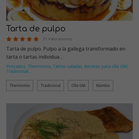
Tarta de pulpo
31 Valoraciones
Tarta de pulpo. Pulpo a la gallega transformado en
tarta o tartas individua…
Pescados
Thermomix
Tartas saladas
Recetas para olla GM
,
,
,
,
Tradicional
…
Thermomix
Tradicional
Olla GM
Mambo