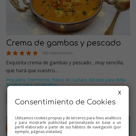
Crema de gambas y pescado
160 Valoraciones
Exquisita crema de gambas y pescado , muy sencilla,
que hará que vuestro…
Pescados
Thermomix
Platos de cuchara
Recetas para dieta
,
,
,
,
Recetas para cumpleaños
…
X
Thermomix
Tradicional
Olla GM
Mambo
Consentimiento de Cookies
Utilizamos cookies propias y de terceros para fines analíticos
y para mostrarle publicidad personalizada en base a un
perfil elaborado a partir de sus hábitos de navegación (por
ejemplo, páginas visitadas).