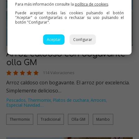
Para más información consulte la
política de cookies
.
Puede aceptar todas las cookies pulsando el botón
"Aceptar" o configurarlas o rechazar su uso pulsando el
botón "Configurar".
Aceptar
Configurar
Arroz caldoso con bogavante
olla GM
114 Valoraciones
Arroz caldoso con bogavante. El arroz por excelencia.
Simplemente delicioso…
Pescados
Thermomix
Platos de cuchara
Arroces
,
,
,
,
Especial Navidad
…
Thermomix
Tradicional
Olla GM
Mambo