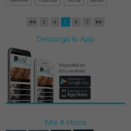
Thermomix
Tradicional
Olla GM
Mambo
3
4
5
6
7
Descarga la App
Mis 4 libros