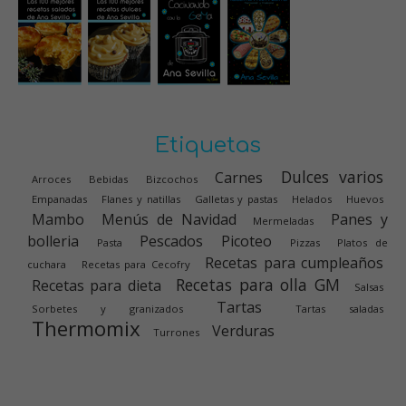
Etiquetas
Dulces varios
Carnes
Arroces
Bebidas
Bizcochos
Empanadas
Flanes y natillas
Galletas y pastas
Helados
Huevos
Mambo
Menús de Navidad
Panes y
Mermeladas
bolleria
Pescados
Picoteo
Pasta
Pizzas
Platos de
Recetas para cumpleaños
cuchara
Recetas para Cecofry
Recetas para olla GM
Recetas para dieta
Salsas
Tartas
Sorbetes y granizados
Tartas saladas
Thermomix
Verduras
Turrones