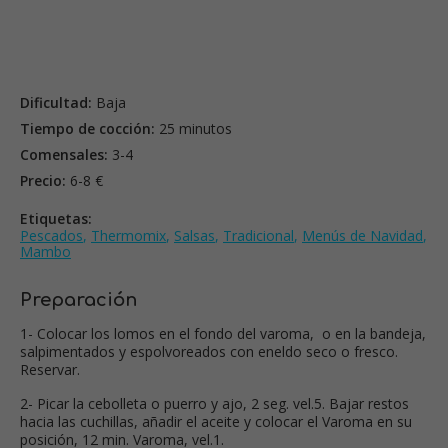
Dificultad:
Baja
Tiempo de cocción:
25 minutos
Comensales:
3-4
Precio:
6-8 €
Etiquetas:
Pescados
,
Thermomix
,
Salsas
,
Tradicional
,
Menús de Navidad
,
Mambo
Preparación
1- Colocar los lomos en el fondo del varoma, o en la bandeja,
salpimentados y espolvoreados con eneldo seco o fresco.
Reservar.
2- Picar la cebolleta o puerro y ajo, 2 seg. vel.5. Bajar restos
hacia las cuchillas, añadir el aceite y colocar el Varoma en su
posición, 12 min. Varoma, vel.1.