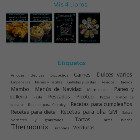
Mis 4 libros
Etiquetas
Dulces varios
Carnes
Arroces
Bebidas
Bizcochos
Empanadas
Flanes y natillas
Galletas y pastas
Helados
Huevos
Mambo
Menús de Navidad
Panes y
Mermeladas
bolleria
Pescados
Picoteo
Pasta
Pizzas
Platos de
Recetas para cumpleaños
cuchara
Recetas para Cecofry
Recetas para olla GM
Recetas para dieta
Salsas
Tartas
Sorbetes y granizados
Tartas saladas
Thermomix
Verduras
Turrones