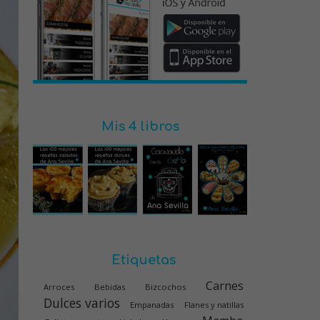
Mis 4 libros
Etiquetas
Carnes
Arroces
Bebidas
Bizcochos
Dulces varios
Empanadas
Flanes y natillas