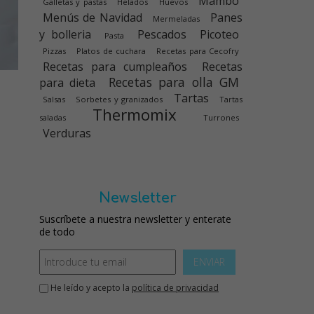
Mambo
Galletas y pastas
Helados
Huevos
Menús de Navidad
Panes
Mermeladas
y bolleria
Pescados
Picoteo
Pasta
Pizzas
Platos de cuchara
Recetas para Cecofry
Recetas para cumpleaños
Recetas
Recetas para olla GM
para dieta
Tartas
Salsas
Sorbetes y granizados
Tartas
Thermomix
saladas
Turrones
Verduras
Newsletter
Suscríbete a nuestra newsletter y enterate
de todo
ENVIAR
He leído y acepto la
política de privacidad