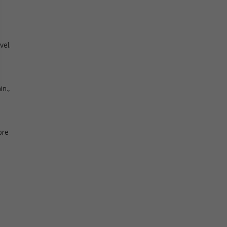
vel.
in.,
bre