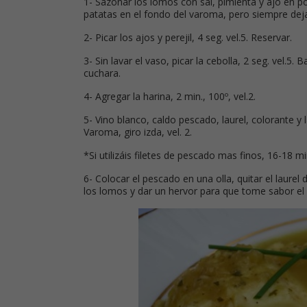
1- Sazonar los lomos con sal, pimienta y ajo en p
patatas en el fondo del varoma, pero siempre deja
2- Picar los ajos y perejil, 4 seg. vel.5. Reservar.
3- Sin lavar el vaso, picar la cebolla, 2 seg. vel.5. 
cuchara.
4- Agregar la harina, 2 min., 100º, vel.2.
5- Vino blanco, caldo pescado, laurel, colorante y 
Varoma, giro izda, vel. 2.
*Si utilizáis filetes de pescado mas finos, 16-18 
6- Colocar el pescado en una olla, quitar el laurel d
los lomos y dar un hervor para que tome sabor el