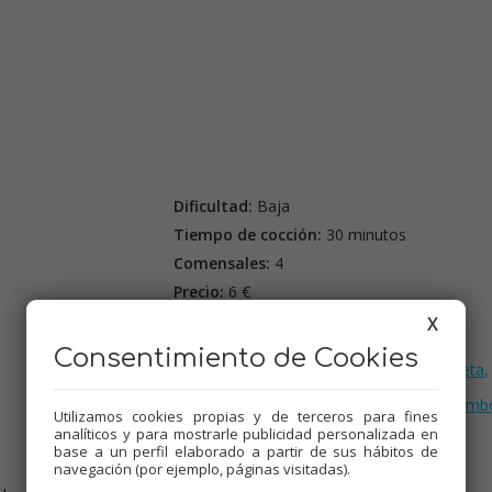
Dificultad:
Baja
Tiempo de cocción:
30 minutos
Comensales:
4
Precio:
6 €
X
Etiquetas:
Pescados
,
Thermomix
,
Consentimiento de Cookies
Recetas para el varoma
,
Recetas para dieta
,
Recetas para olla GM
,
Tradicional
,
Recetas de dieta
,
Menús de Navidad
,
Mamb
Utilizamos cookies propias y de terceros para fines
analíticos y para mostrarle publicidad personalizada en
base a un perfil elaborado a partir de sus hábitos de
navegación (por ejemplo, páginas visitadas).