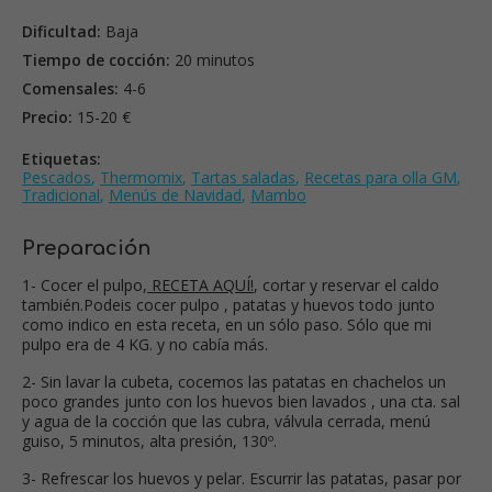
Dificultad:
Baja
Tiempo de cocción:
20 minutos
Comensales:
4-6
Precio:
15-20 €
Etiquetas:
Pescados
,
Thermomix
,
Tartas saladas
,
Recetas para olla GM
,
Tradicional
,
Menús de Navidad
,
Mambo
Preparación
1- Cocer el pulpo,
RECETA AQUÍ!
, cortar y reservar el caldo
también.Podeis cocer pulpo , patatas y huevos todo junto
como indico en esta receta, en un sólo paso. Sólo que mi
pulpo era de 4 KG. y no cabía más.
2- Sin lavar la cubeta, cocemos las patatas en chachelos un
poco grandes junto con los huevos bien lavados , una cta. sal
y agua de la cocción que las cubra, válvula cerrada, menú
guiso, 5 minutos, alta presión, 130º.
3- Refrescar los huevos y pelar. Escurrir las patatas, pasar por