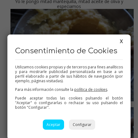
Yo le pongo mitad mantequilla, mitad aceite de oliva y
especiamos
X
Consentimiento de Cookies
Utilizamos cookies propias y de terceros para fines analíticos
y para mostrarle publicidad personalizada en base a un
perfil elaborado a partir de sus hábitos de navegación (por
ejemplo, páginas visitadas).
Para más información consulte la
política de cookies
.
Puede aceptar todas las cookies pulsando el botón
"Aceptar" o configurarlas o rechazar su uso pulsando el
Ir añadiendo agua de cocer el pulpo y mezclando bien
botón "Configurar".
Aceptar
Configurar