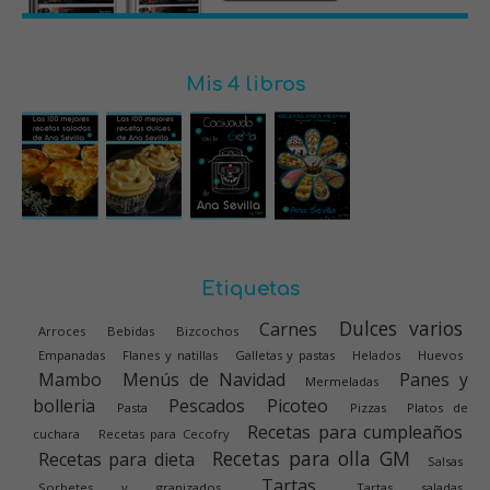
Mis 4 libros
Etiquetas
Dulces varios
Carnes
Arroces
Bebidas
Bizcochos
Empanadas
Flanes y natillas
Galletas y pastas
Helados
Huevos
Mambo
Menús de Navidad
Panes y
Mermeladas
bolleria
Pescados
Picoteo
Pasta
Pizzas
Platos de
Recetas para cumpleaños
cuchara
Recetas para Cecofry
Recetas para olla GM
Recetas para dieta
Salsas
Tartas
Sorbetes y granizados
Tartas saladas