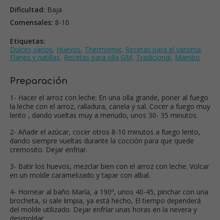
Dificultad:
Baja
Comensales:
8-10
Etiquetas:
Dulces varios
,
Huevos
,
Thermomix
,
Recetas para el varoma
,
Flanes y natillas
,
Recetas para olla GM
,
Tradicional
,
Mambo
Preparación
1- Hacer el arroz con leche: En una olla grande, poner al fuego
la leche con el arroz, ralladura, canela y sal. Cocer a fuego muy
lento , dando vueltas muy a menudo, unos 30- 35 minutos.
2- Añadir el azúcar, cocer otros 8-10 minutos a fuego lento,
dando siempre vueltas durante la cocción para que quede
cremosito. Dejar enfriar.
3- Batir los huevos, mezclar bien con el arroz con leche. Volcar
en un molde caramelizado y tapar con albal.
4- Hornear al baño María, a 190º, unos 40-45, pinchar con una
brocheta, si sale limpia, ya está hecho, El tiempo dependerá
del molde utilizado. Dejar enfríar unas horas en la nevera y
desmoldar.