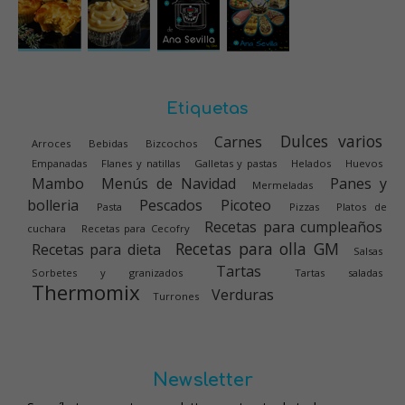
Etiquetas
Dulces varios
Carnes
Arroces
Bebidas
Bizcochos
Empanadas
Flanes y natillas
Galletas y pastas
Helados
Huevos
Mambo
Menús de Navidad
Panes y
Mermeladas
bolleria
Pescados
Picoteo
Pasta
Pizzas
Platos de
Recetas para cumpleaños
cuchara
Recetas para Cecofry
Recetas para olla GM
Recetas para dieta
Salsas
Tartas
Sorbetes y granizados
Tartas saladas
Thermomix
Verduras
Turrones
Newsletter