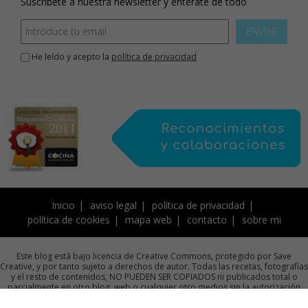
Suscríbete a nuestra newsletter y enterate de todo
ENVIAR
He leído y acepto la
política de privacidad
Inicio
aviso legal
política de privacidad
política de cookies
mapa web
contacto
sobre mi
Este blog está bajo licencia de Creative Commons, protegido por Save
Creative, y por tanto sujeto a derechos de autor. Todas las recetas, fotografías
y el resto de contenidos, NO PUEDEN SER COPIADOS ni publicados total o
parcialmente en otro blog, web o cualquier otro medios sin la autorización
previa por escrito de la autora.