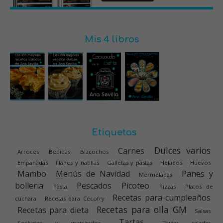
Mis 4 libros
Etiquetas
Dulces varios
Carnes
Arroces
Bebidas
Bizcochos
Empanadas
Flanes y natillas
Galletas y pastas
Helados
Huevos
Mambo
Menús de Navidad
Panes y
Mermeladas
bolleria
Pescados
Picoteo
Pasta
Pizzas
Platos de
Recetas para cumpleaños
cuchara
Recetas para Cecofry
Recetas para olla GM
Recetas para dieta
Salsas
Tartas
Sorbetes y granizados
Tartas saladas