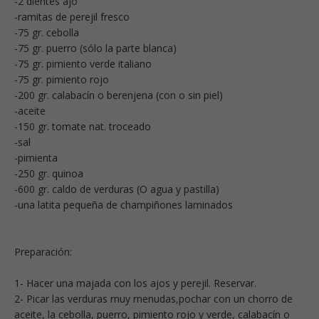
-2 dientes ajo
-ramitas de perejil fresco
-75 gr. cebolla
-75 gr. puerro (sólo la parte blanca)
-75 gr. pimiento verde italiano
-75 gr. pimiento rojo
-200 gr. calabacín o berenjena (con o sin piel)
-aceite
-150 gr. tomate nat. troceado
-sal
-pimienta
-250 gr. quinoa
-600 gr. caldo de verduras (O agua y pastilla)
-una latita pequeña de champiñones laminados
Preparación:
1- Hacer una majada con los ajos y perejil. Reservar.
2- Picar las verduras muy menudas,pochar con un chorro de
aceite, la cebolla, puerro, pimiento rojo y verde, calabacín o