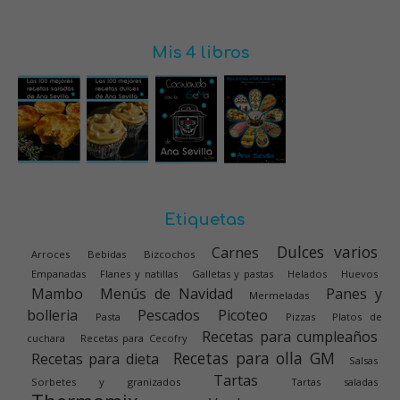
Mis 4 libros
Etiquetas
Dulces varios
Carnes
Arroces
Bebidas
Bizcochos
Empanadas
Flanes y natillas
Galletas y pastas
Helados
Huevos
Mambo
Menús de Navidad
Panes y
Mermeladas
bolleria
Pescados
Picoteo
Pasta
Pizzas
Platos de
Recetas para cumpleaños
cuchara
Recetas para Cecofry
Recetas para olla GM
Recetas para dieta
Salsas
Tartas
Sorbetes y granizados
Tartas saladas