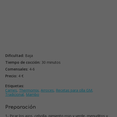
Dificultad:
Baja
Tiempo de cocción:
30 minutos
Comensales:
4-6
Precio:
4 €
Etiquetas:
Carnes
,
Thermomix
,
Arroces
,
Recetas para olla GM
,
Tradicional
,
Mambo
Preparación
1- Picar los ajos, cebolla, pimiento rojo y verde, menuditos y