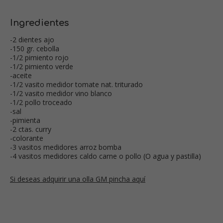
Ingredientes
-2 dientes ajo
-150 gr. cebolla
-1/2 pimiento rojo
-1/2 pimiento verde
-aceite
-1/2 vasito medidor tomate nat. triturado
-1/2 vasito medidor vino blanco
-1/2 pollo troceado
-sal
-pimienta
-2 ctas. curry
-colorante
-3 vasitos medidores arroz bomba
-4 vasitos medidores caldo carne o pollo (O agua y pastilla)
Si deseas adquirir una olla GM pincha aquí