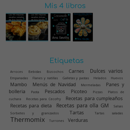
Mis 4 libros
Etiquetas
Dulces varios
Carnes
Arroces
Bebidas
Bizcochos
Empanadas
Flanes y natillas
Galletas y pastas
Helados
Huevos
Mambo
Menús de Navidad
Panes y
Mermeladas
bolleria
Pescados
Picoteo
Pasta
Pizzas
Platos de
Recetas para cumpleaños
cuchara
Recetas para Cecofry
Recetas para olla GM
Recetas para dieta
Salsas
Tartas
Sorbetes y granizados
Tartas saladas
Thermomix
Verduras
Turrones