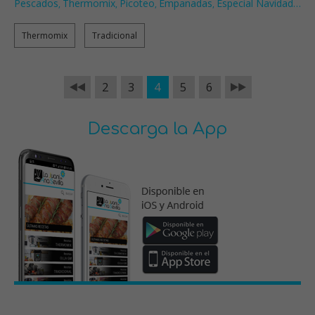
Pescados
Thermomix
Picoteo
Empanadas
Especial Navidad
…
,
,
,
,
Thermomix
Tradicional
2
3
4
5
6
Descarga la App