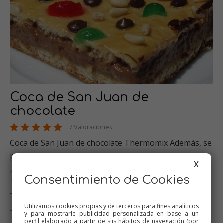
Coca de San Juan de
chocolate
7 Valoraciones
Coca de San Juan de chocolate Thermomix Además, se
puede congelar y queda p…
X
Panes y bolleria
Dulces varios
Thermomix
Empanadas
,
,
,
,
Consentimiento de Cookies
Tradicional
Thermomix
Tradicional
Utilizamos cookies propias y de terceros para fines analíticos
y para mostrarle publicidad personalizada en base a un
perfil elaborado a partir de sus hábitos de navegación (por