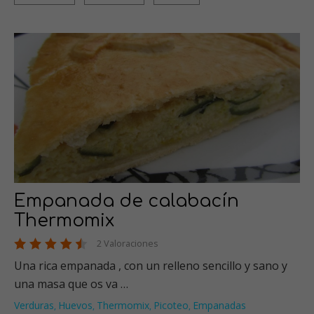
Empanada de calabacín
Thermomix
2 Valoraciones
Una rica empanada , con un relleno sencillo y sano y
una masa que os va …
Verduras
Huevos
Thermomix
Picoteo
Empanadas
,
,
,
,