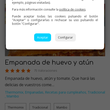
ejemplo, páginas visitadas).
Para más información consulte la
política de cookies
.
Puede aceptar todas las cookies pulsando el botón
"Aceptar" o configurarlas o rechazar su uso pulsando el
botón "Configurar".
Aceptar
Configurar
Empanada de huevo y atún
75 Valoraciones
Empanada de huevo, atún y tomate. Que hará las
delicias de vuestros come…
Thermomix
Empanadas
Recetas para cumpleaños
Tradicional
,
,
,
Mambo
,
Thermomix
Tradicional
Mambo