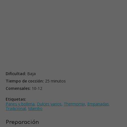
Dificultad:
Baja
Tiempo de cocción:
25 minutos
Comensales:
10-12
Etiquetas:
Panes y bolleria
,
Dulces varios
,
Thermomix
,
Empanadas
,
Tradicional
,
Mambo
Preparación