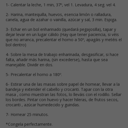
1- Calentar la leche, 1 min, 37º, vel 1. Levadura, 4 seg. vel 4.
2- Harina, mantequilla, huevos, esencia limón o ralladura,
canela, agua de azahar o vainilla, azúcar y sal, 3 min. Espiga.
3- Echar en un bol enharinado (quedará pegajosilla), tapar y
dejar levar en un lugar cálido (Hay que tener paciencia, si véis
que no arranca, precalentar el horno a 50º, apagáis y metéis el
bol dentro)
4- Sobre la mesa de trabajo enharinada, desgasificar, si hace
falta, añadir más harina, (sin excederse), hasta que sea
manejable. Dividir en dos.
5- Precalentar el horno a 180º.
6- Estirar una de las masas sobre papel de hornear, llevar a la
bandeja y extender el cabello y crocanti. Tapar con la otra
masa , como muestran las fotos, lo lleváis con el rodillo. Sellar
los bordes. Pintar con huevo y hacer hileras, de frutos secos,
crocanti , azúcar humedecido y guindas.
7- Hornear 25 minutos.
*Congela perfectamente.