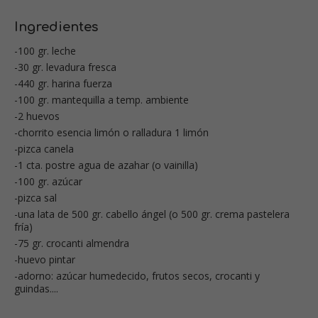
Ingredientes
-100 gr. leche
-30 gr. levadura fresca
-440 gr. harina fuerza
-100 gr. mantequilla a temp. ambiente
-2 huevos
-chorrito esencia limón o ralladura 1 limón
-pizca canela
-1 cta. postre agua de azahar (o vainilla)
-100 gr. azúcar
-pizca sal
-una lata de 500 gr. cabello ángel (o 500 gr. crema pastelera
fría)
-75 gr. crocanti almendra
-huevo pintar
-adorno: azúcar humedecido, frutos secos, crocanti y
guindas....