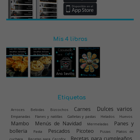
Mis 4 libros
Etiquetas
Dulces varios
Carnes
Arroces
Bebidas
Bizcochos
Empanadas
Flanes y natillas
Galletas y pastas
Helados
Huevos
Mambo
Menús de Navidad
Panes y
Mermeladas
bolleria
Pescados
Picoteo
Pasta
Pizzas
Platos de
Recetas para cumpleaños
cuchara
Recetas para Cecofry