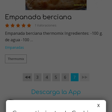
Empanada berciana
1 Valoraciones
Empanada berciana thermomix Ingredientes: -100 g.
de agua -100 …
Empanadas
Thermomix
3
4
5
6
7
Descarga la App
X