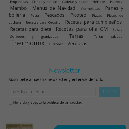
Empanadas
Flanes y natillas
Galletas y pastas
Helados
Huevos
Mambo
Menús de Navidad
Panes y
Mermeladas
bolleria
Pescados
Picoteo
Pasta
Pizzas
Platos de
Recetas para cumpleaños
cuchara
Recetas para Cecofry
Recetas para olla GM
Recetas para dieta
Salsas
Tartas
Sorbetes y granizados
Tartas saladas
Thermomix
Verduras
Turrones
Newsletter
Suscríbete a nuestra newsletter y enterate de todo
ENVIAR
He leído y acepto la
política de privacidad