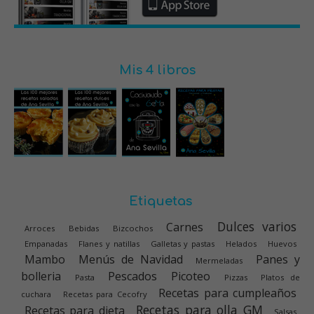
Mis 4 libros
Etiquetas
Dulces varios
Carnes
Arroces
Bebidas
Bizcochos
Empanadas
Flanes y natillas
Galletas y pastas
Helados
Huevos
Mambo
Menús de Navidad
Panes y
Mermeladas
bolleria
Pescados
Picoteo
Pasta
Pizzas
Platos de
Recetas para cumpleaños
cuchara
Recetas para Cecofry
Recetas para olla GM
Recetas para dieta
Salsas