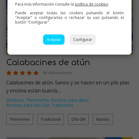
Para más información consulte la
política de cookies
.
Puede aceptar todas las cookies pulsando el botón
"Aceptar" o configurarlas o rechazar su uso pulsando el
botón "Configurar".
Aceptar
Configurar
Calabacines de atún
66 Valoraciones
Calabacines de atún. Sanos y se hacen en un plis plas
y encima están buenís…
Verduras
Thermomix
Recetas para dieta
,
,
,
Recetas para olla GM
Tradicional
…
,
Thermomix
Tradicional
Olla GM
Mambo