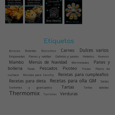
Etiquetas
Dulces varios
Carnes
Arroces
Bebidas
Bizcochos
Empanadas
Flanes y natillas
Galletas y pastas
Helados
Huevos
Mambo
Menús de Navidad
Panes y
Mermeladas
bolleria
Pescados
Picoteo
Pasta
Pizzas
Platos de
Recetas para cumpleaños
cuchara
Recetas para Cecofry
Recetas para olla GM
Recetas para dieta
Salsas
Tartas
Sorbetes y granizados
Tartas saladas
Thermomix
Verduras
Turrones