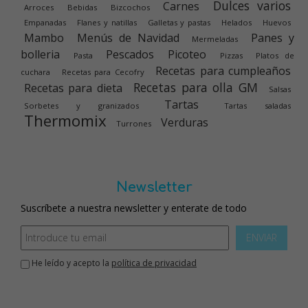
Dulces varios
Carnes
Arroces
Bebidas
Bizcochos
Empanadas
Flanes y natillas
Galletas y pastas
Helados
Huevos
Mambo
Menús de Navidad
Panes y
Mermeladas
bolleria
Pescados
Picoteo
Pasta
Pizzas
Platos de
Recetas para cumpleaños
cuchara
Recetas para Cecofry
Recetas para olla GM
Recetas para dieta
Salsas
Tartas
Sorbetes y granizados
Tartas saladas
Thermomix
Verduras
Turrones
Newsletter
Suscríbete a nuestra newsletter y enterate de todo
ENVIAR
He leído y acepto la
política de privacidad