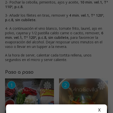
2- Pochar la cebolla, pimientos, ajos y aceite,
10 min. vel.1, Tª
110º, p.c.8.
3- Añadir los filetes en tiras, remover y
4 min. vel.1, Tª 120º,
p.c.8, sin cubilete.
4- A continuación el vino blanco, tomate frito, laurel, ajo en
polvo, cayena y 1/2 pastilla caldo carne o cacito, remover,
6
min.
vel.1, Tª 120º, p.c.8, sin cubilete,
para favorecer la
evaporación del alcohol. Dejar resposar unos minutos en el
vaso o llevar en un tupper a la nevera.
A la hora de servir, calentar cada tortita rellena, unos
segundos en el micro y servir caliente.
Paso a paso
X