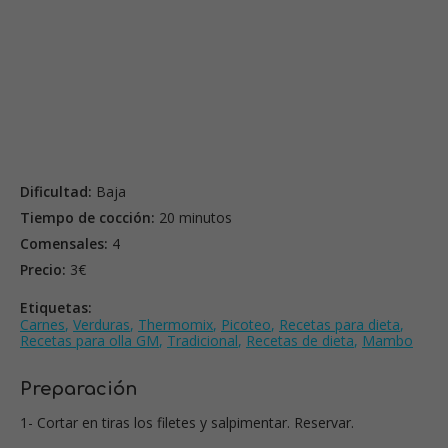
Dificultad:
Baja
Tiempo de cocción:
20 minutos
Comensales:
4
Precio:
3€
Etiquetas:
Carnes
,
Verduras
,
Thermomix
,
Picoteo
,
Recetas para dieta
,
Recetas para olla GM
,
Tradicional
,
Recetas de dieta
,
Mambo
Preparación
1- Cortar en tiras los filetes y salpimentar. Reservar.