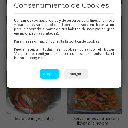
Consentimiento de Cookies
Ingredientes
Pochar las verduras
Utilizamos cookies propias y de terceros para fines analíticos
y para mostrarle publicidad personalizada en base a un
perfil elaborado a partir de sus hábitos de navegación (por
ejemplo, páginas visitadas).
Para más información consulte la
política de cookies
.
Puede aceptar todas las cookies pulsando el botón
"Aceptar" o configurarlas o rechazar su uso pulsando el
botón "Configurar".
Añadir la carne y remover
Sofreír la carne
Aceptar
Configurar
Resto de ingredientes
Servir inmediatamente o
llevar a la nevera.