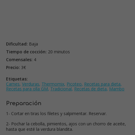
Dificultad:
Baja
Tiempo de cocción:
20 minutos
Comensales:
4
Precio:
3€
Etiquetas:
Carnes
,
Verduras
,
Thermomix
,
Picoteo
,
Recetas para dieta
,
Recetas para olla GM
,
Tradicional
,
Recetas de dieta
,
Mambo
Preparación
1- Cortar en tiras los filetes y salpimentar. Reservar.
2- Pochar la cebolla, pimientos, ajos con un chorro de aceite,
hasta que esté la verdura blandita.