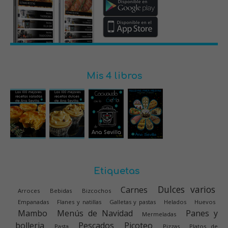
Mis 4 libros
Etiquetas
Dulces varios
Carnes
Arroces
Bebidas
Bizcochos
Empanadas
Flanes y natillas
Galletas y pastas
Helados
Huevos
Mambo
Menús de Navidad
Panes y
Mermeladas
bolleria
Pescados
Picoteo
Pasta
Pizzas
Platos de