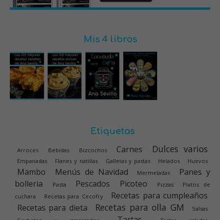
Mis 4 libros
Etiquetas
Dulces varios
Carnes
Arroces
Bebidas
Bizcochos
Empanadas
Flanes y natillas
Galletas y pastas
Helados
Huevos
Mambo
Menús de Navidad
Panes y
Mermeladas
bolleria
Pescados
Picoteo
Pasta
Pizzas
Platos de
Recetas para cumpleaños
cuchara
Recetas para Cecofry
Recetas para olla GM
Recetas para dieta
Salsas
Tartas