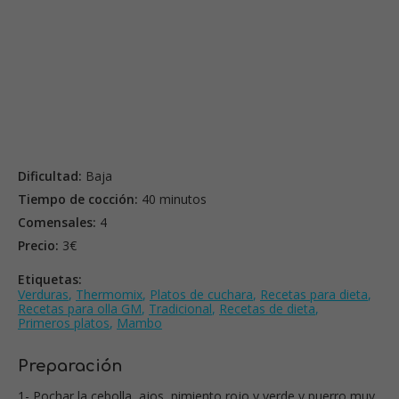
Dificultad:
Baja
Tiempo de cocción:
40 minutos
Comensales:
4
Precio:
3€
Etiquetas:
Verduras
,
Thermomix
,
Platos de cuchara
,
Recetas para dieta
,
Recetas para olla GM
,
Tradicional
,
Recetas de dieta
,
Primeros platos
,
Mambo
Preparación
1- Pochar la cebolla, ajos, pimiento rojo y verde y puerro muy