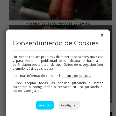
Preparar todas las verduras utilizadas.
X
Consentimiento de Cookies
Utilizamos cookies propias y de terceros para fines analíticos
y para mostrarle publicidad personalizada en base a un
perfil elaborado a partir de sus hábitos de navegación (por
ejemplo, páginas visitadas).
Para más información consulte la
política de cookies
.
Puede aceptar todas las cookies pulsando el botón
"Aceptar" o configurarlas o rechazar su uso pulsando el
botón "Configurar".
Aceptar
Configurar
Picar las del sofrito
Sofreir