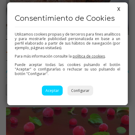
X
Consentimiento de Cookies
Utilizamos cookies propias y de terceros para fines analíticos
y para mostrarle publicidad personalizada en base a un
Torta de torrijas
perfil elaborado a partir de sus hábitos de navegación (por
ejemplo, páginas visitadas).
4 Valoraciones
Para más información consulte la
política de cookies
.
TORTA DE TORRIJAS…
Puede aceptar todas las cookies pulsando el botón
"Aceptar" o configurarlas o rechazar su uso pulsando el
Alimentación infantil
Tartas
Dulces varios
Huevos
Thermomix
,
,
,
,
botón "Configurar".
…
Thermomix
Olla GM
Aceptar
Configurar