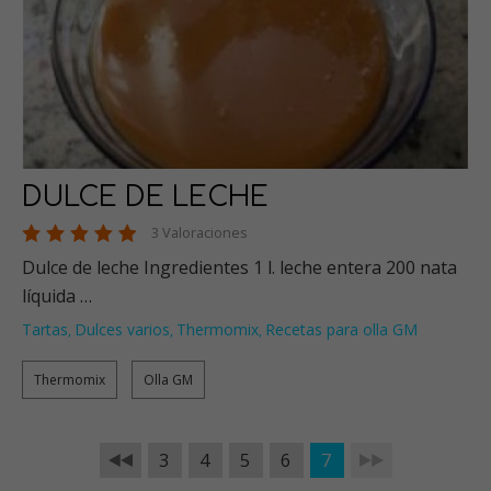
DULCE DE LECHE
3 Valoraciones
Dulce de leche Ingredientes 1 l. leche entera 200 nata
líquida …
Tartas
Dulces varios
Thermomix
Recetas para olla GM
,
,
,
Thermomix
Olla GM
3
4
5
6
7