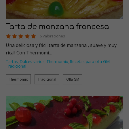
Tarta de manzana francesa
6 Valoraciones
Una deliciosa y fácil tarta de manzana , suave y muy
rica!! Con Thermomi…
Tartas
Dulces varios
Thermomix
Recetas para olla GM
,
,
,
,
Tradicional
Thermomix
Tradicional
Olla GM