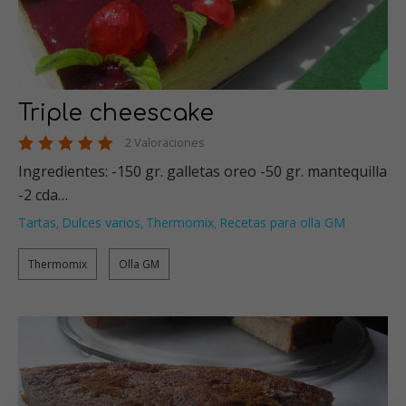
Triple cheescake
2 Valoraciones
Ingredientes: -150 gr. galletas oreo -50 gr. mantequilla
-2 cda…
Tartas
Dulces varios
Thermomix
Recetas para olla GM
,
,
,
Thermomix
Olla GM