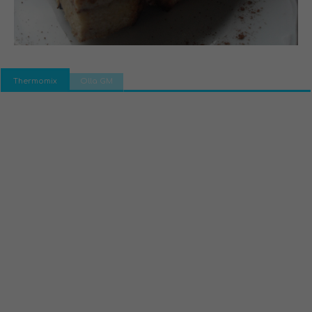
Thermomix
Olla GM