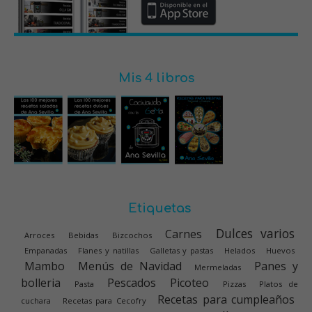
Mis 4 libros
Etiquetas
Dulces varios
Carnes
Arroces
Bebidas
Bizcochos
Empanadas
Flanes y natillas
Galletas y pastas
Helados
Huevos
Mambo
Menús de Navidad
Panes y
Mermeladas
bolleria
Pescados
Picoteo
Pasta
Pizzas
Platos de
Recetas para cumpleaños
cuchara
Recetas para Cecofry