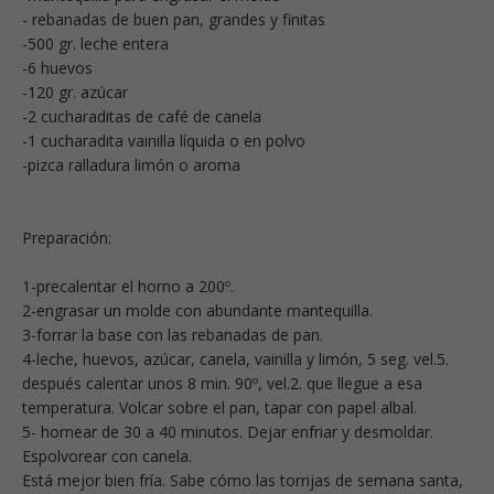
- rebanadas de buen pan, grandes y finitas
-500 gr. leche entera
-6 huevos
-120 gr. azúcar
-2 cucharaditas de café de canela
-1 cucharadita vainilla líquida o en polvo
-pizca ralladura limón o aroma
Preparación:
1-precalentar el horno a 200º.
2-engrasar un molde con abundante mantequilla.
3-forrar la base con las rebanadas de pan.
4-leche, huevos, azúcar, canela, vainilla y limón, 5 seg. vel.5.
después calentar unos 8 min. 90º, vel.2. que llegue a esa
temperatura. Volcar sobre el pan, tapar con papel albal.
5- hornear de 30 a 40 minutos. Dejar enfriar y desmoldar.
Espolvorear con canela.
Está mejor bien fría. Sabe cómo las torrijas de semana santa,