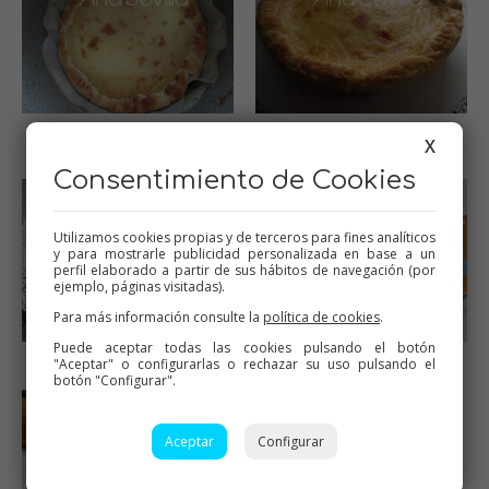
Tarta horneada en olla
Desmoldar ya fría
X
GM
Consentimiento de Cookies
Utilizamos cookies propias y de terceros para fines analíticos
y para mostrarle publicidad personalizada en base a un
perfil elaborado a partir de sus hábitos de navegación (por
ejemplo, páginas visitadas).
Para más información consulte la
política de cookies
.
Puede aceptar todas las cookies pulsando el botón
Adornar con la fruta fresca
Tarta de frutas en olla GM
"Aceptar" o configurarlas o rechazar su uso pulsando el
botón "Configurar".
Aceptar
Configurar