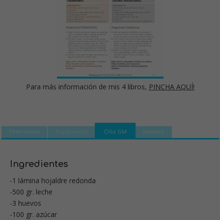
Para más información de mis 4 libros,
PINCHA AQUÍ!
Thermomix
Tradicional
Olla GM
Mambo
Ingredientes
-1 lámina hojaldre redonda
-500 gr. leche
-3 huevos
-100 gr. azúcar