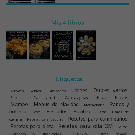
Mis 4 libros
Etiquetas
Dulces varios
Carnes
Arroces
Bebidas
Bizcochos
Empanadas
Flanes y natillas
Galletas y pastas
Helados
Huevos
Mambo
Menús de Navidad
Panes y
Mermeladas
bolleria
Pescados
Picoteo
Pasta
Pizzas
Platos de
Recetas para cumpleaños
cuchara
Recetas para Cecofry
Recetas para olla GM
Recetas para dieta
Salsas
Tartas
Sorbetes y granizados
Tartas saladas