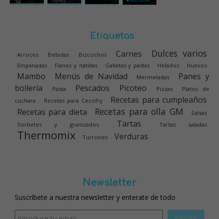
Etiquetas
Dulces varios
Carnes
Arroces
Bebidas
Bizcochos
Empanadas
Flanes y natillas
Galletas y pastas
Helados
Huevos
Mambo
Menús de Navidad
Panes y
Mermeladas
bolleria
Pescados
Picoteo
Pasta
Pizzas
Platos de
Recetas para cumpleaños
cuchara
Recetas para Cecofry
Recetas para olla GM
Recetas para dieta
Salsas
Tartas
Sorbetes y granizados
Tartas saladas
Thermomix
Verduras
Turrones
Newsletter
Suscríbete a nuestra newsletter y enterate de todo
ENVIAR