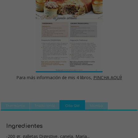
Para más información de mis 4 libros,
PINCHA AQUÍ!
Thermomix
Tradicional
Olla GM
Mambo
Ingredientes
-200 gr. galletas Digestive, canela, María...