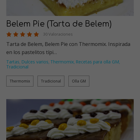
Belem Pie (Tarta de Belem)
30 Valoraciones
Tarta de Belem, Belem Pie con Thermomix. Inspirada
en los pastelitos típi…
Tartas
Dulces varios
Thermomix
Recetas para olla GM
,
,
,
,
Tradicional
Thermomix
Tradicional
Olla GM