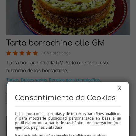
Tarta borrachina olla GM
10 Valoraciones
Tarta borrachina olla GM. Sólo o relleno, este
bizcocho de los borrachine…
Tartas
Dulces varios
Recetas para cumpleaños
,
,
,
Recetas para olla GM
X
Consentimiento de Cookies
Olla GM
Utilizamos cookies propias y de terceros para fines analíticos
y para mostrarle publicidad personalizada en base a un
perfil elaborado a partir de sus hábitos de navegación (por
ejemplo, páginas visitadas).
Para más información consulte la
política de cookies
.