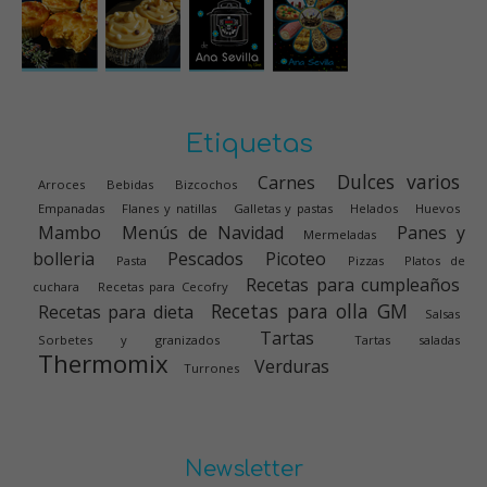
Etiquetas
Dulces varios
Carnes
Arroces
Bebidas
Bizcochos
Empanadas
Flanes y natillas
Galletas y pastas
Helados
Huevos
Mambo
Menús de Navidad
Panes y
Mermeladas
bolleria
Pescados
Picoteo
Pasta
Pizzas
Platos de
Recetas para cumpleaños
cuchara
Recetas para Cecofry
Recetas para olla GM
Recetas para dieta
Salsas
Tartas
Sorbetes y granizados
Tartas saladas
Thermomix
Verduras
Turrones
Newsletter