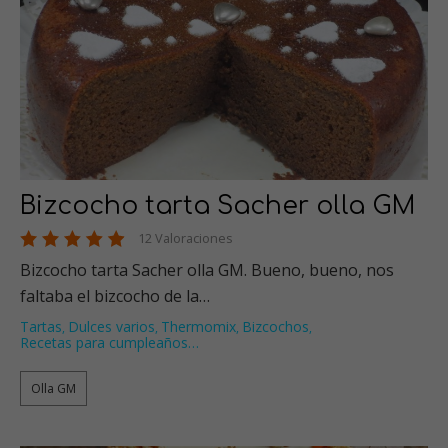
Bizcocho tarta Sacher olla GM
12 Valoraciones
Bizcocho tarta Sacher olla GM. Bueno, bueno, nos
faltaba el bizcocho de la…
Tartas
Dulces varios
Thermomix
Bizcochos
,
,
,
,
Recetas para cumpleaños
…
Olla GM