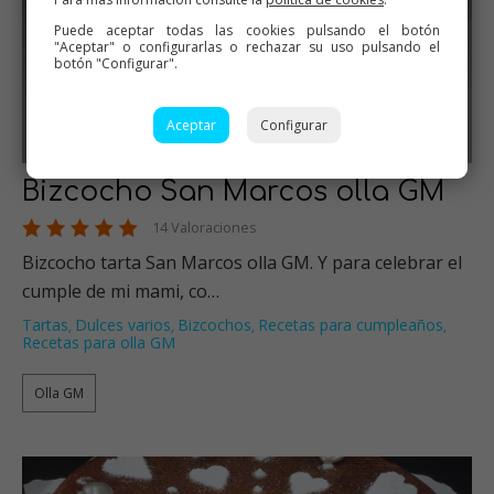
Puede aceptar todas las cookies pulsando el botón
"Aceptar" o configurarlas o rechazar su uso pulsando el
botón "Configurar".
Aceptar
Configurar
Bizcocho San Marcos olla GM
14 Valoraciones
Bizcocho tarta San Marcos olla GM. Y para celebrar el
cumple de mi mami, co…
Tartas
Dulces varios
Bizcochos
Recetas para cumpleaños
,
,
,
,
Recetas para olla GM
Olla GM