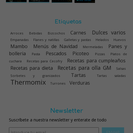
Etiquetas
Dulces varios
Carnes
Arroces
Bebidas
Bizcochos
Empanadas
Flanes y natillas
Galletas y pastas
Helados
Huevos
Mambo
Menús de Navidad
Panes y
Mermeladas
bolleria
Pescados
Picoteo
Pasta
Pizzas
Platos de
Recetas para cumpleaños
cuchara
Recetas para Cecofry
Recetas para olla GM
Recetas para dieta
Salsas
Tartas
Sorbetes y granizados
Tartas saladas
Thermomix
Verduras
Turrones
Newsletter
Suscríbete a nuestra newsletter y enterate de todo
ENVIAR