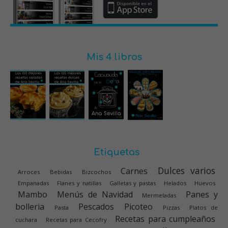
Mis 4 libros
Etiquetas
Dulces varios
Carnes
Arroces
Bebidas
Bizcochos
Empanadas
Flanes y natillas
Galletas y pastas
Helados
Huevos
Mambo
Menús de Navidad
Panes y
Mermeladas
bolleria
Pescados
Picoteo
Pasta
Pizzas
Platos de
Recetas para cumpleaños
cuchara
Recetas para Cecofry