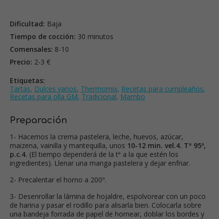
Dificultad:
Baja
Tiempo de cocción:
30 minutos
Comensales:
8-10
Precio:
2-3 €
Etiquetas:
Tartas
,
Dulces varios
,
Thermomix
,
Recetas para cumpleaños
,
Recetas para olla GM
,
Tradicional
,
Mambo
Preparación
1- Hacemos la crema pastelera, leche, huevos, azúcar,
maizena, vainilla y mantequilla, unos
10-12 min. vel.4. Tª 95º,
p.c.4.
(El tiempo dependerá de la tª a la que estén los
ingredientes). Llenar una manga pastelera y dejar enfriar.
2- Precalentar el horno a 200º.
3- Desenrollar la lámina de hojaldre, espolvorear con un poco
de harina y pasar el rodillo para alisarla bien. Colocarla sobre
una bandeja forrada de papel de hornear, doblar los bordes y