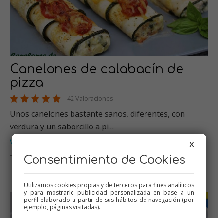
Canelones de calabacín de
pizza
42 Valoraciones
Unos canelones bastante sanos, diferentes, con
verdura y un saborcillo a pi…
Verduras
Pizzas
Thermomix
Recetas para dieta
Tradicional
…
,
,
,
,
X
Consentimiento de Cookies
Thermomix
Tradicional
Mambo
Utilizamos cookies propias y de terceros para fines analíticos
y para mostrarle publicidad personalizada en base a un
perfil elaborado a partir de sus hábitos de navegación (por
ejemplo, páginas visitadas).