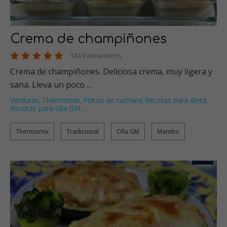
Crema de champiñones
124 Valoraciones
Crema de champiñones. Deliciosa crema, muy ligera y
sana. Lleva un poco …
Verduras
Thermomix
Platos de cuchara
Recetas para dieta
,
,
,
,
Recetas para olla GM
…
Thermomix
Tradicional
Olla GM
Mambo