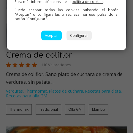
Para más información consulte la
política de cookies
.
Puede aceptar todas las cookies pulsando el botón
"Aceptar" o configurarlas o rechazar su uso pulsando el
botón "Configurar".
Aceptar
Configurar
Crema de coliflor
110 Valoraciones
Crema de coliflor. Sano plato de cuchara de crema de
verduras, sin patata.…
Verduras
Thermomix
Platos de cuchara
Recetas para dieta
,
,
,
,
Recetas para olla GM
…
Thermomix
Tradicional
Olla GM
Mambo