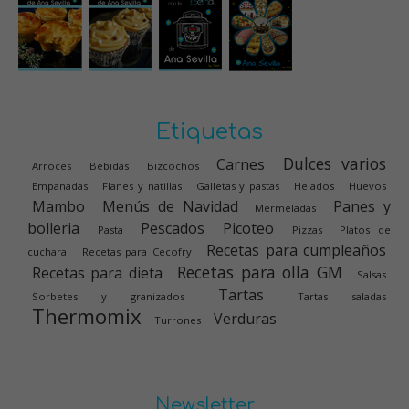
Etiquetas
Dulces varios
Carnes
Arroces
Bebidas
Bizcochos
Empanadas
Flanes y natillas
Galletas y pastas
Helados
Huevos
Mambo
Menús de Navidad
Panes y
Mermeladas
bolleria
Pescados
Picoteo
Pasta
Pizzas
Platos de
Recetas para cumpleaños
cuchara
Recetas para Cecofry
Recetas para olla GM
Recetas para dieta
Salsas
Tartas
Sorbetes y granizados
Tartas saladas
Thermomix
Verduras
Turrones
Newsletter