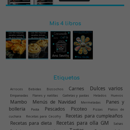
Mis 4 libros
Etiquetas
Dulces varios
Carnes
Arroces
Bebidas
Bizcochos
Empanadas
Flanes y natillas
Galletas y pastas
Helados
Huevos
Mambo
Menús de Navidad
Panes y
Mermeladas
bolleria
Pescados
Picoteo
Pasta
Pizzas
Platos de
Recetas para cumpleaños
cuchara
Recetas para Cecofry
Recetas para olla GM
Recetas para dieta
Salsas
Tartas