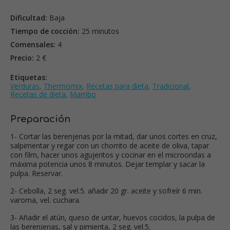
Dificultad:
Baja
Tiempo de cocción:
25 minutos
Comensales:
4
Precio:
2 €
Etiquetas:
Verduras
,
Thermomix
,
Recetas para dieta
,
Tradicional
,
Recetas de dieta
,
Mambo
Preparación
1- Cortar las berenjenas por la mitad, dar unos cortes en cruz,
salpimentar y regar con un chorrito de aceite de oliva, tapar
con film, hacer unos agujeritos y cocinar en el microondas a
máxima potencia unos 8 minutos. Dejar templar y sacar la
pulpa. Reservar.
2- Cebolla, 2 seg. vel.5. añadir 20 gr. aceite y sofreír 6 min.
varoma, vel. cuchara.
3- Añadir el atún, queso de untar, huevos cocidos, la pulpa de
las berenjenas, sal y pimienta, 2 seg. vel.5.