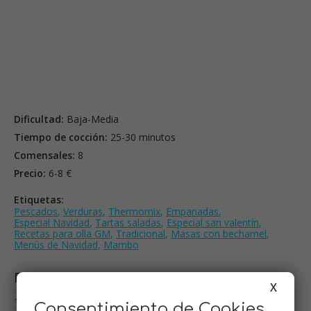
Dificultad:
Baja-Media
Tiempo de cocción:
25-30 minutos
Comensales:
8
Precio:
6-8 €
Etiquetas:
Pescados
,
Verduras
,
Thermomix
,
Empanadas
,
Especial Navidad
,
Tartas saladas
,
Especial san valentín
,
Recetas para olla GM
,
Tradicional
,
Masas con bechamel
,
Menús de Navidad
,
Mambo
Preparación
X
1- Picar el ajo menudo y sofreír con un chorrito de aceite y la
Consentimiento de Cookies