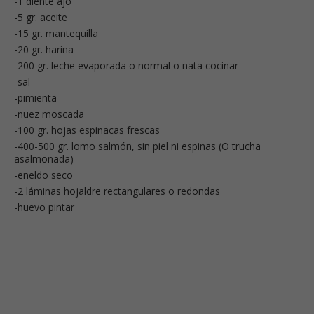
-1 diente ajo
-5 gr. aceite
-15 gr. mantequilla
-20 gr. harina
-200 gr. leche evaporada o normal o nata cocinar
-sal
-pimienta
-nuez moscada
-100 gr. hojas espinacas frescas
-400-500 gr. lomo salmón, sin piel ni espinas (O trucha
asalmonada)
-eneldo seco
-2 láminas hojaldre rectangulares o redondas
-huevo pintar