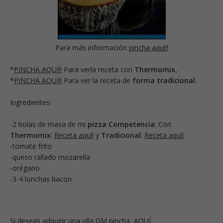
Para más información
pincha aquí!!
*
PINCHA AQUÍ!!
Para verla receta con
Thermomix.
*
PINCHA AQUÍ!!
Para ver la receta de
forma tradicional.
Ingredientes:
-2 bolas de masa de mi
pizza Competencia
: Con
Thermomix
:
Receta aquí!
y
Tradicional
:
Receta aquí!
-tomate frito
-queso rallado mozarella
-orégano
-3-4 lonchas bacon
Si deseas adquirir una olla GM pincha AQUÍ