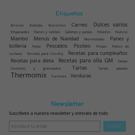
Etiquetas
Dulces varios
Carnes
Arroces
Bebidas
Bizcochos
Empanadas
Flanes y natillas
Galletas y pastas
Helados
Huevos
Mambo
Menús de Navidad
Panes y
Mermeladas
bolleria
Pescados
Picoteo
Pasta
Pizzas
Platos de
Recetas para cumpleaños
cuchara
Recetas para Cecofry
Recetas para olla GM
Recetas para dieta
Salsas
Tartas
Sorbetes y granizados
Tartas saladas
Thermomix
Verduras
Turrones
Newsletter
Suscríbete a nuestra newsletter y enterate de todo
ENVIAR