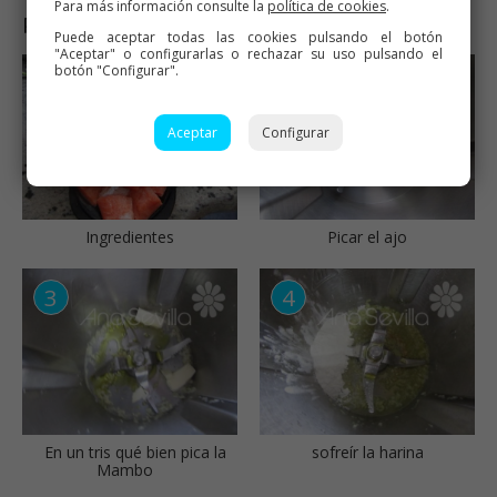
Para más información consulte la
política de cookies
.
Paso a paso
Puede aceptar todas las cookies pulsando el botón
"Aceptar" o configurarlas o rechazar su uso pulsando el
botón "Configurar".
Aceptar
Configurar
Ingredientes
Picar el ajo
En un tris qué bien pica la
sofreír la harina
Mambo