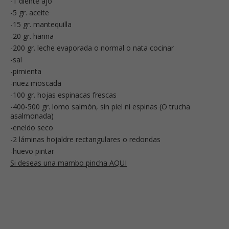
-1 diente ajo
-5 gr. aceite
-15 gr. mantequilla
-20 gr. harina
-200 gr. leche evaporada o normal o nata cocinar
-sal
-pimienta
-nuez moscada
-100 gr. hojas espinacas frescas
-400-500 gr. lomo salmón, sin piel ni espinas (O trucha
asalmonada)
-eneldo seco
-2 láminas hojaldre rectangulares o redondas
-huevo pintar
Si deseas una mambo pincha AQUI