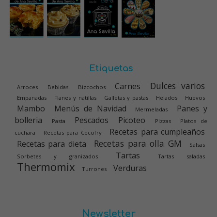
Etiquetas
Dulces varios
Carnes
Arroces
Bebidas
Bizcochos
Empanadas
Flanes y natillas
Galletas y pastas
Helados
Huevos
Mambo
Menús de Navidad
Panes y
Mermeladas
bolleria
Pescados
Picoteo
Pasta
Pizzas
Platos de
Recetas para cumpleaños
cuchara
Recetas para Cecofry
Recetas para olla GM
Recetas para dieta
Salsas
Tartas
Sorbetes y granizados
Tartas saladas
Thermomix
Verduras
Turrones
Newsletter