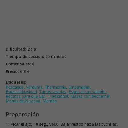
Dificultad:
Baja
Tiempo de cocción:
25 minutos
Comensales:
8
Precio:
6-8 €
Etiquetas:
Pescados
,
Verduras
,
Thermomix
,
Empanadas
,
Especial Navidad
,
Tartas saladas
,
Especial san valentín
,
Recetas para olla GM
,
Tradicional
,
Masas con bechamel
,
Menús de Navidad
,
Mambo
Preparación
1- Picar el ajo,
10 seg., vel.6
. Bajar restos hacia las cuchillas,