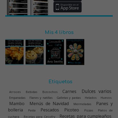
Mis 4 libros
Etiquetas
Dulces varios
Carnes
Arroces
Bebidas
Bizcochos
Empanadas
Flanes y natillas
Galletas y pastas
Helados
Huevos
Mambo
Menús de Navidad
Panes y
Mermeladas
bolleria
Pescados
Picoteo
Pasta
Pizzas
Platos de
Recetas para cumpleaños
cuchara
Recetas para Cecofry