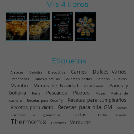
Mis 4 libros
Etiquetas
Dulces varios
Carnes
Arroces
Bebidas
Bizcochos
Empanadas
Flanes y natillas
Galletas y pastas
Helados
Huevos
Mambo
Menús de Navidad
Panes y
Mermeladas
bolleria
Pescados
Picoteo
Pasta
Pizzas
Platos de
Recetas para cumpleaños
cuchara
Recetas para Cecofry
Recetas para olla GM
Recetas para dieta
Salsas
Tartas
Sorbetes y granizados
Tartas saladas
Thermomix
Verduras
Turrones