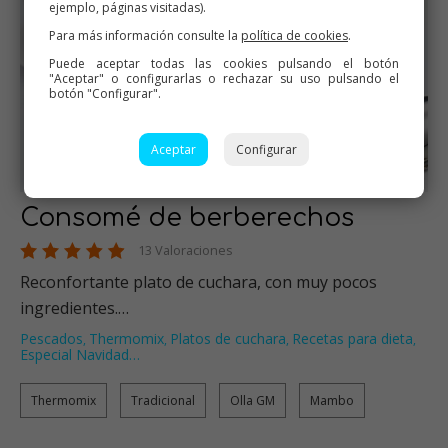
ejemplo, páginas visitadas).
Para más información consulte la
política de cookies
.
Puede aceptar todas las cookies pulsando el botón
"Aceptar" o configurarlas o rechazar su uso pulsando el
botón "Configurar".
Aceptar
Configurar
Consomé de berberechos
13 Valoraciones
Reconfortante plato de cuchara, con muy pocos
ingredientes.…
Pescados
Thermomix
Platos de cuchara
Recetas para dieta
,
,
,
,
Especial Navidad
…
Thermomix
Tradicional
Olla GM
Mambo