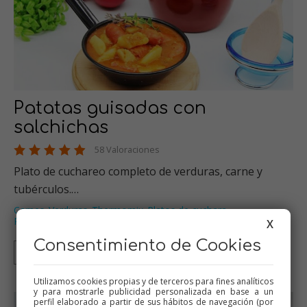
Patatas guisadas con
salchichas
58 Valoraciones
Plato de cuchareo completo de verduras, carne y
tubérculos.…
Carnes
Verduras
Thermomix
Platos de cuchara
,
,
,
,
Recetas para dieta
…
X
Consentimiento de Cookies
Thermomix
Tradicional
Olla GM
Mambo
Utilizamos cookies propias y de terceros para fines analíticos
y para mostrarle publicidad personalizada en base a un
perfil elaborado a partir de sus hábitos de navegación (por