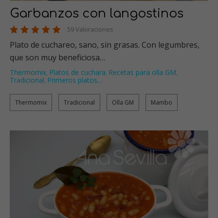
Garbanzos con langostinos
59 Valoraciones
Plato de cuchareo, sano, sin grasas. Con legumbres,
que son muy beneficiosa…
Thermomix
Platos de cuchara
Recetas para olla GM
,
,
,
Tradicional
Primeros platos
…
,
Thermomix
Tradicional
Olla GM
Mambo