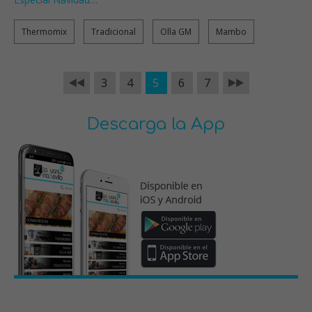
Thermomix
Tradicional
Olla GM
Mambo
3
4
5
6
7
Descarga la App