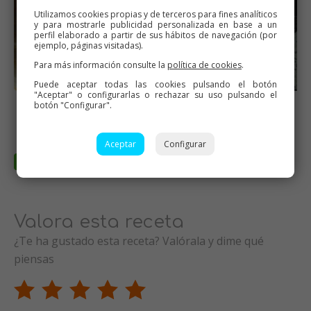
Utilizamos cookies propias y de terceros para fines analíticos
y para mostrarle publicidad personalizada en base a un
perfil elaborado a partir de sus hábitos de navegación (por
ejemplo, páginas visitadas).
Para más información consulte la
política de cookies
.
Puede aceptar todas las cookies pulsando el botón
"Aceptar" o configurarlas o rechazar su uso pulsando el
Y cocer a fuego suave 5
Lentejas estofadas con
botón "Configurar".
minutos Mambo
chorizo en Mambo
Aceptar
Configurar
Valora esta receta
¿Te ha gustado esta receta? Valórala y dime qué
piensas