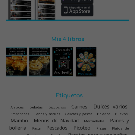
Mis 4 libros
Etiquetas
Dulces varios
Carnes
Arroces
Bebidas
Bizcochos
Empanadas
Flanes y natillas
Galletas y pastas
Helados
Huevos
Mambo
Menús de Navidad
Panes y
Mermeladas
bolleria
Pescados
Picoteo
Pasta
Pizzas
Platos de