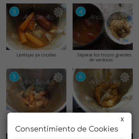
Lentejas ya cocidas
Separar los trozos grandes
de verduras
X
Triturar
Añadir de nuevo las
lentejas
Consentimiento de Cookies