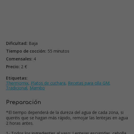
Dificultad:
Baja
Tiempo de cocción:
55 minutos
Comensales:
4
Precio:
2 €
Etiquetas:
Thermomix
,
Platos de cuchara
,
Recetas para olla GM
,
Tradicional
,
Mambo
Preparación
*El tiempo dependerá de la dureza del agua de cada zona, si
queréis que se hagan más rápido, remojar las lentejas en agua
2 horas antes.
1- Todos los ingredientes al vaso: Lentejas escurridas, cebolla