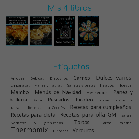
Mis 4 libros
Etiquetas
Dulces varios
Carnes
Arroces
Bebidas
Bizcochos
Empanadas
Flanes y natillas
Galletas y pastas
Helados
Huevos
Mambo
Menús de Navidad
Panes y
Mermeladas
bolleria
Pescados
Picoteo
Pasta
Pizzas
Platos de
Recetas para cumpleaños
cuchara
Recetas para Cecofry
Recetas para olla GM
Recetas para dieta
Salsas
Tartas
Sorbetes y granizados
Tartas saladas
Thermomix
Verduras
Turrones