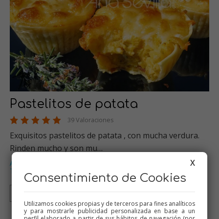
Pastelitos de patata
39 Valoraciones
Exquisitos pastelitos de patata , con mucha verdura.
Rinden mucho y son mu…
X
Alimentación infantil
Verduras
Thermomix
Picoteo
,
,
,
,
Tartas saladas
…
Consentimiento de Cookies
Thermomix
Tradicional
Olla GM
Mambo
Utilizamos cookies propias y de terceros para fines analíticos
y para mostrarle publicidad personalizada en base a un
perfil elaborado a partir de sus hábitos de navegación (por