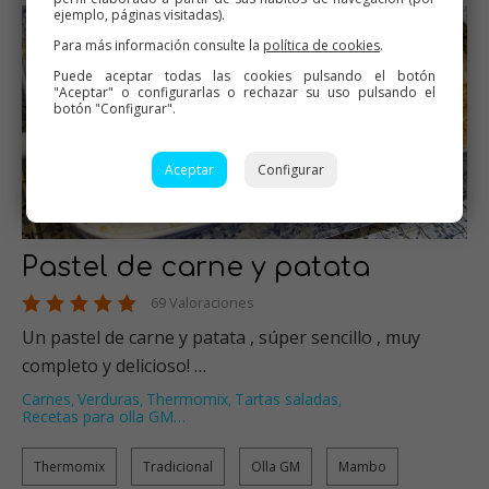
ejemplo, páginas visitadas).
Para más información consulte la
política de cookies
.
Puede aceptar todas las cookies pulsando el botón
"Aceptar" o configurarlas o rechazar su uso pulsando el
botón "Configurar".
Aceptar
Configurar
Pastel de carne y patata
69 Valoraciones
Un pastel de carne y patata , súper sencillo , muy
completo y delicioso! …
Carnes
Verduras
Thermomix
Tartas saladas
,
,
,
,
Recetas para olla GM
…
Thermomix
Tradicional
Olla GM
Mambo