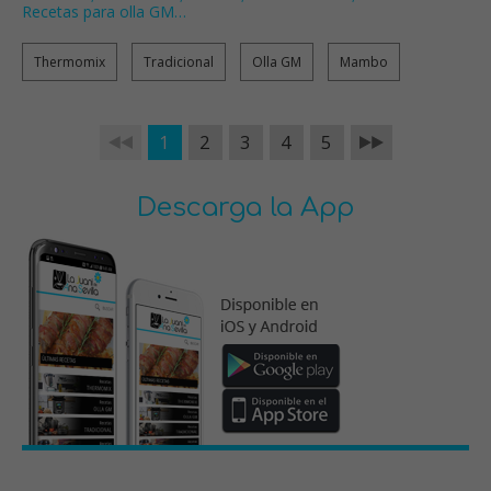
Recetas para olla GM
…
Thermomix
Tradicional
Olla GM
Mambo
1
2
3
4
5
Descarga la App