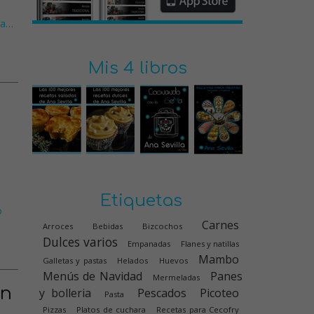
ta
…
Mis 4 libros
Etiquetas
o
Carnes
Arroces
Bebidas
Bizcochos
Dulces varios
Empanadas
Flanes y natillas
Mambo
Galletas y pastas
Helados
Huevos
Menús de Navidad
Panes
Mermeladas
en
y bolleria
Pescados
Picoteo
Pasta
Pizzas
Platos de cuchara
Recetas para Cecofry