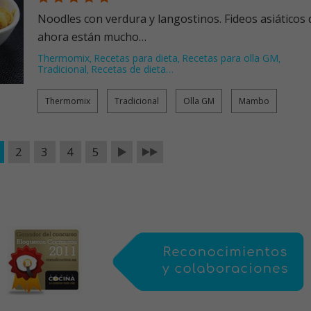
Noodles con verdura y langostinos. Fideos asiáticos que
ahora están mucho…
Thermomix
Recetas para dieta
Recetas para olla GM
,
,
,
Tradicional
Recetas de dieta
…
,
Thermomix
Tradicional
Olla GM
Mambo
2
3
4
5