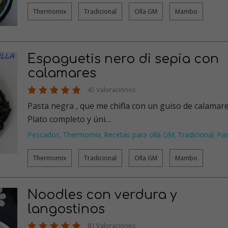
Thermomix
Tradicional
Olla GM
Mambo
Espaguetis nero di sepia con
calamares
45 Valoraciones
Pasta negra , que me chifla con un guiso de calamare
Plato completo y úni…
Pescados
Thermomix
Recetas para olla GM
Tradicional
Pa
,
,
,
,
Thermomix
Tradicional
Olla GM
Mambo
Noodles con verdura y
langostinos
81 Valoraciones