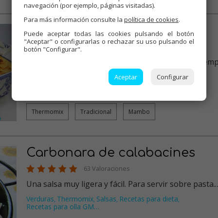
navegación (por ejemplo, páginas visitadas).
Para más información consulte la
política de cookies
.
Lasaña a la boloñesa
Puede aceptar todas las cookies pulsando el botón
"Aceptar" o configurarlas o rechazar su uso pulsando el
213 Valoraciones
botón "Configurar".
Lasaña a la boloñesa . Un clásico de mi casa de siem
,deliciosa y que da…
Aceptar
Configurar
Carnes
Thermomix
Salsas
Tradicional
Pasta
…
,
,
,
,
Thermomix
Tradicional
Mambo
Carbonara de calabacines
63 Valoraciones
Una salsa muy ligera y fácil. Para servir sobre pasta.
Verduras
Thermomix
Salsas
Recetas para dieta
,
,
,
,
Recetas para olla GM
…