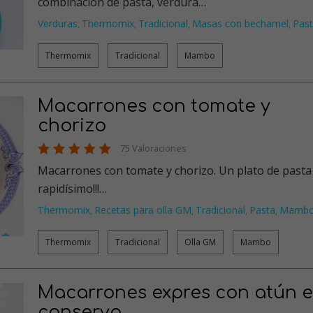
combinación de pasta, verdura…
Verduras
Thermomix
Tradicional
Masas con bechamel
Pas
,
,
,
,
Thermomix
Tradicional
Mambo
Macarrones con tomate y
chorizo
75 Valoraciones
Macarrones con tomate y chorizo. Un plato de pasta
rapidísimo!!!…
Thermomix
Recetas para olla GM
Tradicional
Pasta
Mamb
,
,
,
,
Thermomix
Tradicional
Olla GM
Mambo
Macarrones expres con atún 
conserva