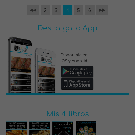
2
3
4
5
6
Descarga la App
Mis 4 libros