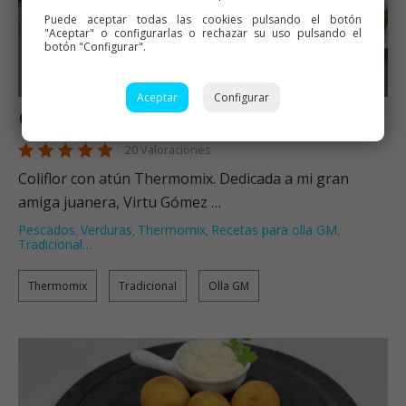
Puede aceptar todas las cookies pulsando el botón
"Aceptar" o configurarlas o rechazar su uso pulsando el
botón "Configurar".
Aceptar
Configurar
Coliflor con atún
20 Valoraciones
Coliflor con atún Thermomix. Dedicada a mi gran
amiga juanera, Virtu Gómez …
Pescados
Verduras
Thermomix
Recetas para olla GM
,
,
,
,
Tradicional
…
Thermomix
Tradicional
Olla GM