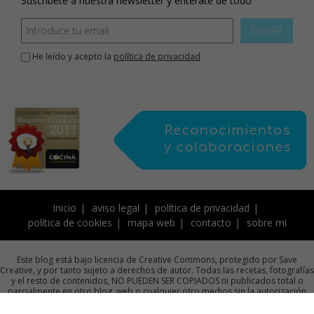
Suscríbete a nuestra newsletter y enterate de todo
ENVIAR
He leído y acepto la
política de privacidad
Inicio
aviso legal
política de privacidad
política de cookies
mapa web
contacto
sobre mi
Este blog está bajo licencia de Creative Commons, protegido por Save
Creative, y por tanto sujeto a derechos de autor. Todas las recetas, fotografías
y el resto de contenidos, NO PUEDEN SER COPIADOS ni publicados total o
parcialmente en otro blog, web o cualquier otro medios sin la autorización
previa por escrito de la autora.