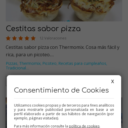
Cestitas sabor pizza
12 Valoraciones
Cestitas sabor pizza con Thermomix. Cosa más fácil y
rica, para un picoteo.…
Pizzas
Thermomix
Picoteo
Recetas para cumpleaños
,
,
,
,
Tradicional
…
X
Thermomix
Tradicional
Consentimiento de Cookies
Utilizamos cookies propias y de terceros para fines analíticos
y para mostrarle publicidad personalizada en base a un
perfil elaborado a partir de sus hábitos de navegación (por
ejemplo, páginas visitadas).
Para más información consulte la
política de cookies
.