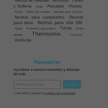
Menús de Navidad
Panes
Mermeladas
y bolleria
Pescados
Picoteo
Pasta
Pizzas
Platos de cuchara
Recetas para Cecofry
Recetas para cumpleaños
Recetas
Recetas para olla GM
para dieta
Tartas
Salsas
Sorbetes y granizados
Tartas
Thermomix
saladas
Turrones
Verduras
Newsletter
Suscríbete a nuestra newsletter y enterate
de todo
ENVIAR
He leído y acepto la
política de privacidad