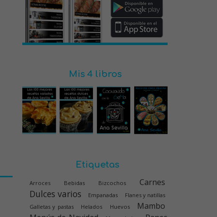
Mis 4 libros
Etiquetas
Carnes
Arroces
Bebidas
Bizcochos
Dulces varios
Empanadas
Flanes y natillas
Mambo
Galletas y pastas
Helados
Huevos