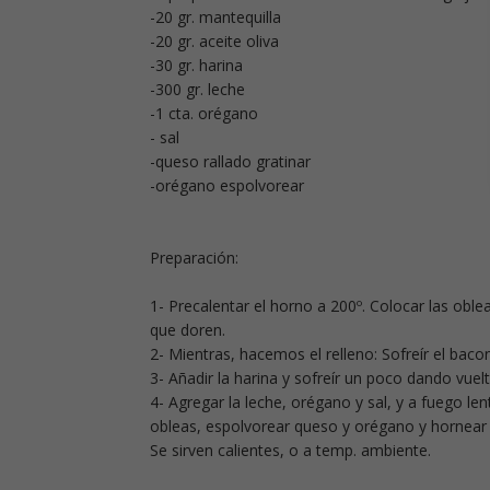
-20 gr. mantequilla
-20 gr. aceite oliva
-30 gr. harina
-300 gr. leche
-1 cta. orégano
- sal
-queso rallado gratinar
-orégano espolvorear
Preparación:
1- Precalentar el horno a 200º. Colocar las ob
que doren.
2- Mientras, hacemos el relleno: Sofreír el bacon
3- Añadir la harina y sofreír un poco dando vuel
4- Agregar la leche, orégano y sal, y a fuego le
obleas, espolvorear queso y orégano y hornear 
Se sirven calientes, o a temp. ambiente.