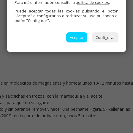
Para más información consulte la
política de cookies
.
Puede aceptar todas las cookies pulsando el botón
"Aceptar" o configurarlas o rechazar su uso pulsando el
botón "Configurar".
Aceptar
Configurar
leas en moldecitos de magdalenas y hornear unos 10-12 minutos hasta
 y salchichas en trozos, con la mantequilla y el aceite.
tas, para que no se agarre.
nto y sin parar de remover, hacer una bechamel ligera. 5- Rellenar las
(200º), en la parte de arriba como, unos 5 minutos.