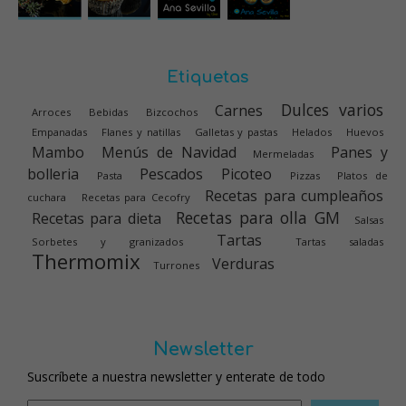
Etiquetas
Dulces varios
Carnes
Arroces
Bebidas
Bizcochos
Empanadas
Flanes y natillas
Galletas y pastas
Helados
Huevos
Mambo
Menús de Navidad
Panes y
Mermeladas
bolleria
Pescados
Picoteo
Pasta
Pizzas
Platos de
Recetas para cumpleaños
cuchara
Recetas para Cecofry
Recetas para olla GM
Recetas para dieta
Salsas
Tartas
Sorbetes y granizados
Tartas saladas
Thermomix
Verduras
Turrones
Newsletter
Suscríbete a nuestra newsletter y enterate de todo