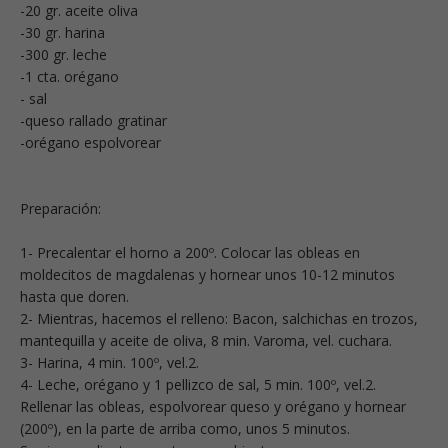
-20 gr. aceite oliva
-30 gr. harina
-300 gr. leche
-1 cta. orégano
- sal
-queso rallado gratinar
-orégano espolvorear
Preparación:
1- Precalentar el horno a 200º. Colocar las obleas en
moldecitos de magdalenas y hornear unos 10-12 minutos
hasta que doren.
2- Mientras, hacemos el relleno: Bacon, salchichas en trozos,
mantequilla y aceite de oliva, 8 min. Varoma, vel. cuchara.
3- Harina, 4 min. 100º, vel.2.
4- Leche, orégano y 1 pellizco de sal, 5 min. 100º, vel.2.
Rellenar las obleas, espolvorear queso y orégano y hornear
(200º), en la parte de arriba como, unos 5 minutos.