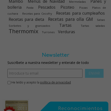
Mambo
Menús de Navidad
Panes y
Mermeladas
bolleria
Pescados
Picoteo
Pasta
Pizzas
Platos de
Recetas para cumpleaños
cuchara
Recetas para Cecofry
Recetas para olla GM
Recetas para dieta
Salsas
Tartas
Sorbetes y granizados
Tartas saladas
Thermomix
Verduras
Turrones
Newsletter
Suscríbete a nuestra newsletter y enterate de todo
ENVIAR
He leído y acepto la
política de privacidad