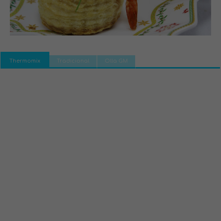
Thermomix
Tradicional
Olla GM