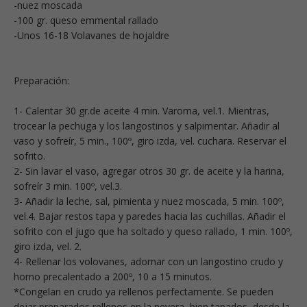
-nuez moscada
-100 gr. queso emmental rallado
-Unos 16-18 Volavanes de hojaldre
Preparación:
1- Calentar 30 gr.de aceite 4 min. Varoma, vel.1. Mientras,
trocear la pechuga y los langostinos y salpimentar. Añadir al
vaso y sofreír, 5 min., 100º, giro izda, vel. cuchara. Reservar el
sofrito.
2- Sin lavar el vaso, agregar otros 30 gr. de aceite y la harina,
sofreír 3 min. 100º, vel.3.
3- Añadir la leche, sal, pimienta y nuez moscada, 5 min. 100º,
vel.4. Bajar restos tapa y paredes hacia las cuchillas. Añadir el
sofrito con el jugo que ha soltado y queso rallado, 1 min. 100º,
giro izda, vel. 2.
4- Rellenar los volovanes, adornar con un langostino crudo y
horno precalentado a 200º, 10 a 15 minutos.
*Congelan en crudo ya rellenos perfectamente. Se pueden
dejar preparados rellenos en la nevera, bien tapados, desde la