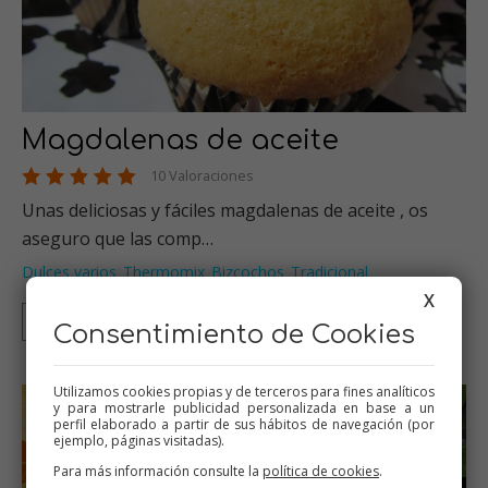
Magdalenas de aceite
10 Valoraciones
Unas deliciosas y fáciles magdalenas de aceite , os
aseguro que las comp…
Dulces varios
Thermomix
Bizcochos
Tradicional
,
,
,
X
Thermomix
Tradicional
Consentimiento de Cookies
Utilizamos cookies propias y de terceros para fines analíticos
y para mostrarle publicidad personalizada en base a un
perfil elaborado a partir de sus hábitos de navegación (por
ejemplo, páginas visitadas).
Para más información consulte la
política de cookies
.