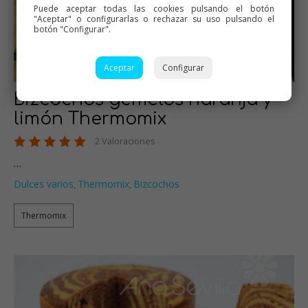
Puede aceptar todas las cookies pulsando el botón
"Aceptar" o configurarlas o rechazar su uso pulsando el
botón "Configurar".
Aceptar
Configurar
Bizcochos gemelos naranja y
limón Thermomix
2 Valoraciones
…
Dulces varios
Thermomix
Bizcochos
,
,
Thermomix