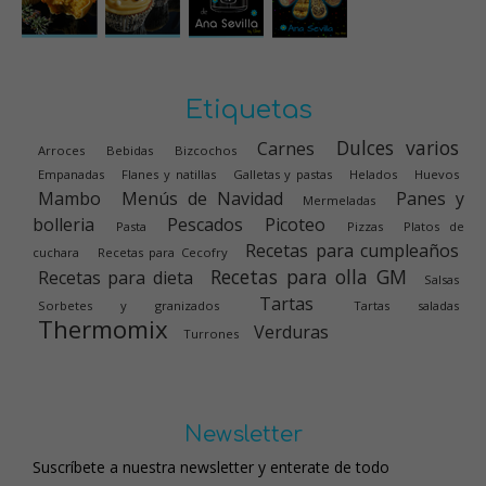
Etiquetas
Dulces varios
Carnes
Arroces
Bebidas
Bizcochos
Empanadas
Flanes y natillas
Galletas y pastas
Helados
Huevos
Mambo
Menús de Navidad
Panes y
Mermeladas
bolleria
Pescados
Picoteo
Pasta
Pizzas
Platos de
Recetas para cumpleaños
cuchara
Recetas para Cecofry
Recetas para olla GM
Recetas para dieta
Salsas
Tartas
Sorbetes y granizados
Tartas saladas
Thermomix
Verduras
Turrones
Newsletter
Suscríbete a nuestra newsletter y enterate de todo