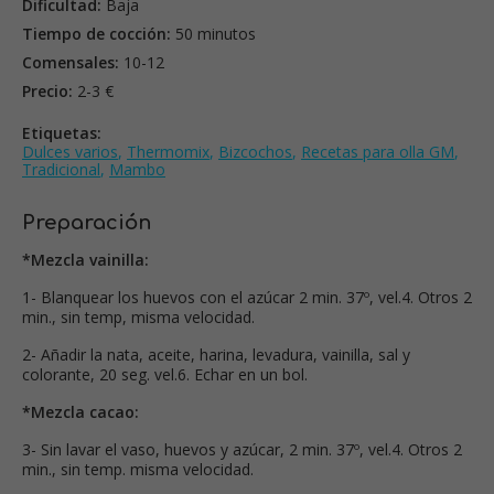
Dificultad:
Baja
Tiempo de cocción:
50 minutos
Comensales:
10-12
Precio:
2-3 €
Etiquetas:
Dulces varios
,
Thermomix
,
Bizcochos
,
Recetas para olla GM
,
Tradicional
,
Mambo
Preparación
*Mezcla vainilla:
1- Blanquear los huevos con el azúcar 2 min. 37º, vel.4. Otros 2
min., sin temp, misma velocidad.
2- Añadir la nata, aceite, harina, levadura, vainilla, sal y
colorante, 20 seg. vel.6. Echar en un bol.
*Mezcla cacao:
3- Sin lavar el vaso, huevos y azúcar, 2 min. 37º, vel.4. Otros 2
min., sin temp. misma velocidad.