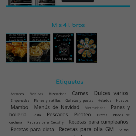
Mis 4 libros
Etiquetas
Dulces varios
Carnes
Arroces
Bebidas
Bizcochos
Empanadas
Flanes y natillas
Galletas y pastas
Helados
Huevos
Mambo
Menús de Navidad
Panes y
Mermeladas
bolleria
Pescados
Picoteo
Pasta
Pizzas
Platos de
Recetas para cumpleaños
cuchara
Recetas para Cecofry
Recetas para olla GM
Recetas para dieta
Salsas