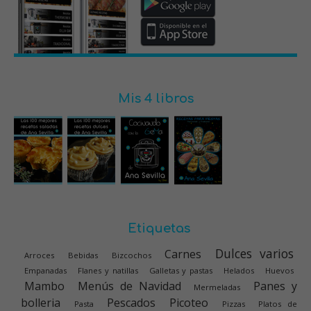
Mis 4 libros
Etiquetas
Dulces varios
Carnes
Arroces
Bebidas
Bizcochos
Empanadas
Flanes y natillas
Galletas y pastas
Helados
Huevos
Mambo
Menús de Navidad
Panes y
Mermeladas
bolleria
Pescados
Picoteo
Pasta
Pizzas
Platos de