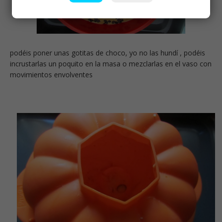
podéis poner unas gotitas de choco, yo no las hundí , podéis
incrustarlas un poquito en la masa o mezclarlas en el vaso con
movimientos envolventes