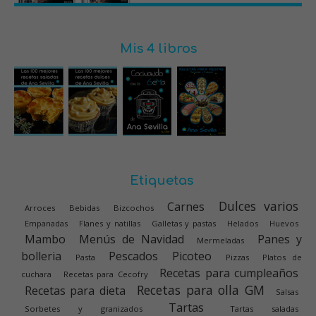
Mis 4 libros
Etiquetas
Dulces varios
Carnes
Arroces
Bebidas
Bizcochos
Empanadas
Flanes y natillas
Galletas y pastas
Helados
Huevos
Mambo
Menús de Navidad
Panes y
Mermeladas
bolleria
Pescados
Picoteo
Pasta
Pizzas
Platos de
Recetas para cumpleaños
cuchara
Recetas para Cecofry
Recetas para olla GM
Recetas para dieta
Salsas
Tartas
Sorbetes y granizados
Tartas saladas