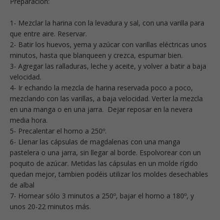
Preparación:
1- Mezclar la harina con la levadura y sal, con una varilla para
que entre aire. Reservar.
2- Batir los huevos, yema y azúcar con varillas eléctricas unos
minutos, hasta que blanqueen y crezca, espumar bien.
3- Agregar las ralladuras, leche y aceite, y volver a batir a baja
velocidad.
4- Ir echando la mezcla de harina reservada poco a poco,
mezclando con las varillas, a baja velocidad. Verter la mezcla
en una manga o en una jarra. Dejar reposar en la nevera
media hora.
5- Precalentar el horno a 250º.
6- Llenar las cápsulas de magdalenas con una manga
pastelera o una jarra, sin llegar al borde. Espolvorear con un
poquito de azúcar. Metidas las cápsulas en un molde rígido
quedan mejor, tambien podéis utilizar los moldes desechables
de albal
7- Hornear sólo 3 minutos a 250º, bajar el horno a 180º, y
unos 20-22 minutos más.