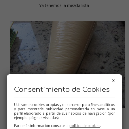
Ya tenemos la mezcla lista
X
Consentimiento de Cookies
Utilizamos cookies propias y de terceros para fines analíticos
y para mostrarle publicidad personalizada en base a un
perfil elaborado a partir de sus hábitos de navegación (por
ejemplo, páginas visitadas).
Llevamos a la nevera un rato para que asiente la masa
Para más información consulte la
política de cookies
.