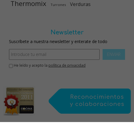
Thermomix
Verduras
Turrones
Newsletter
Suscríbete a nuestra newsletter y enterate de todo
ENVIAR
He leído y acepto la
política de privacidad
Inicio
aviso legal
política de privacidad