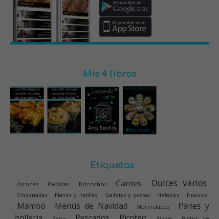
Mis 4 libros
Etiquetas
Dulces varios
Carnes
Arroces
Bebidas
Bizcochos
Empanadas
Flanes y natillas
Galletas y pastas
Helados
Huevos
Mambo
Menús de Navidad
Panes y
Mermeladas
bolleria
Pescados
Picoteo
Pasta
Pizzas
Platos de