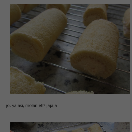
jo, ya así, molan eh? jajaja