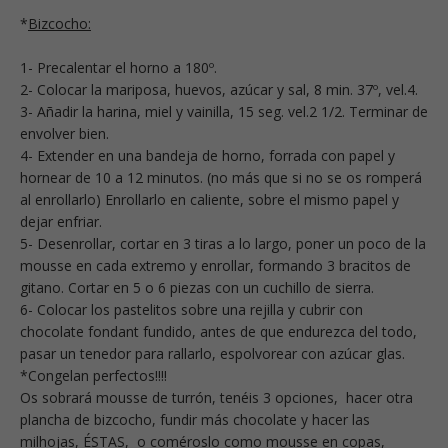
*
Bizcocho:
1- Precalentar el horno a 180º.
2- Colocar la mariposa, huevos, azúcar y sal, 8 min. 37º, vel.4.
3- Añadir la harina, miel y vainilla, 15 seg. vel.2 1/2. Terminar de
envolver bien.
4- Extender en una bandeja de horno, forrada con papel y
hornear de 10 a 12 minutos. (no más que si no se os romperá
al enrollarlo) Enrollarlo en caliente, sobre el mismo papel y
dejar enfriar.
5- Desenrollar, cortar en 3 tiras a lo largo, poner un poco de la
mousse en cada extremo y enrollar, formando 3 bracitos de
gitano. Cortar en 5 o 6 piezas con un cuchillo de sierra.
6- Colocar los pastelitos sobre una rejilla y cubrir con
chocolate fondant fundido, antes de que endurezca del todo,
pasar un tenedor para rallarlo, espolvorear con azúcar glas.
*Congelan perfectos!!!!
Os sobrará mousse de turrón, tenéis 3 opciones, hacer otra
plancha de bizcocho, fundir más chocolate y hacer las
milhojas,
ÉSTAS
, o coméroslo como mousse en copas,