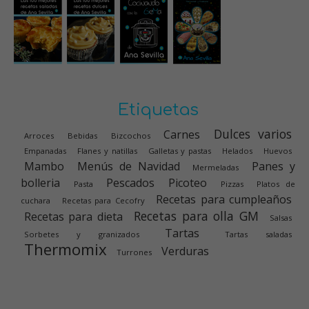
Etiquetas
Dulces varios
Carnes
Arroces
Bebidas
Bizcochos
Empanadas
Flanes y natillas
Galletas y pastas
Helados
Huevos
Mambo
Menús de Navidad
Panes y
Mermeladas
bolleria
Pescados
Picoteo
Pasta
Pizzas
Platos de
Recetas para cumpleaños
cuchara
Recetas para Cecofry
Recetas para olla GM
Recetas para dieta
Salsas
Tartas
Sorbetes y granizados
Tartas saladas
Thermomix
Verduras
Turrones