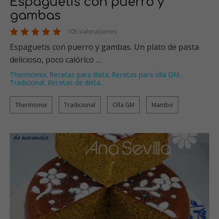
Espaguetis con puerro y
gambas
105 Valoraciones
Espaguetis con puerro y gambas. Un plato de pasta
delicioso, poco calórico …
Thermomix
Recetas para dieta
Recetas para olla GM
,
,
,
Tradicional
Recetas de dieta
…
,
Thermomix
Tradicional
Olla GM
Mambo