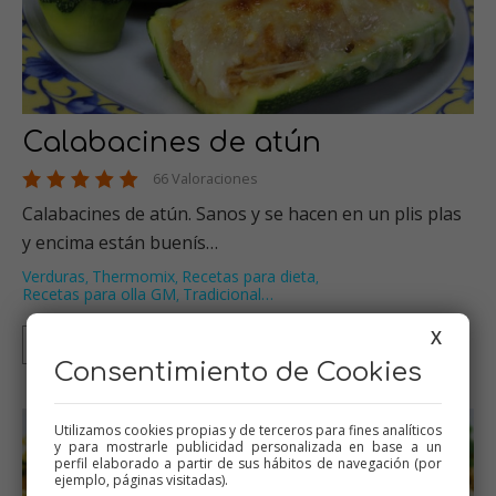
Calabacines de atún
66 Valoraciones
Calabacines de atún. Sanos y se hacen en un plis plas
y encima están buenís…
Verduras
Thermomix
Recetas para dieta
,
,
,
Recetas para olla GM
Tradicional
…
,
X
Thermomix
Tradicional
Olla GM
Mambo
Consentimiento de Cookies
Utilizamos cookies propias y de terceros para fines analíticos
y para mostrarle publicidad personalizada en base a un
perfil elaborado a partir de sus hábitos de navegación (por
ejemplo, páginas visitadas).