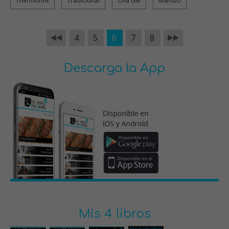
Thermomix
Tradicional
Olla GM
Mambo
4
5
6
7
8
Descarga la App
Mis 4 libros