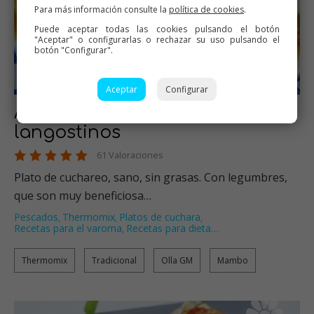
Para más información consulte la
política de cookies
.
Puede aceptar todas las cookies pulsando el botón
"Aceptar" o configurarlas o rechazar su uso pulsando el
botón "Configurar".
Aceptar
Configurar
Alubias blancas con
langostinos
61 Valoraciones
Plato de cuchareo, sano, sin grasas. Con legumbres,
que son muy beneficiosa…
Pescados
Thermomix
Platos de cuchara
,
,
,
Recetas para el varoma
Recetas para dieta
…
,
Thermomix
Tradicional
Olla GM
Mambo