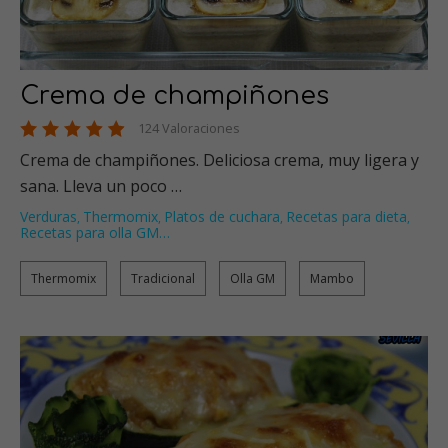
Crema de champiñones
124 Valoraciones
Crema de champiñones. Deliciosa crema, muy ligera y
sana. Lleva un poco …
Verduras
Thermomix
Platos de cuchara
Recetas para dieta
,
,
,
,
Recetas para olla GM
…
Thermomix
Tradicional
Olla GM
Mambo