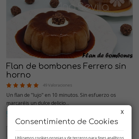
Flan de bombones Ferrero sin
horno
49 Valoraciones
Un flan de "lujo" en 10 minutos. Sin esfuerzo os
marcaréis un dulce delicio…
X
Dulces varios
Thermomix
Especial Navidad
Flanes y natillas
,
,
,
,
Tradicional
…
Consentimiento de Cookies
Thermomix
Tradicional
Mambo
Utilizamos cookies propias y de terceros para fines analíticos