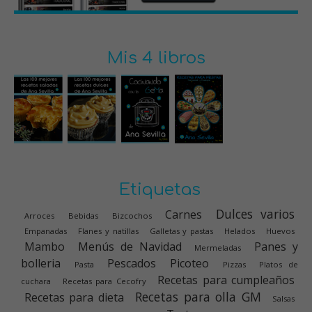
Mis 4 libros
Etiquetas
Dulces varios
Carnes
Arroces
Bebidas
Bizcochos
Empanadas
Flanes y natillas
Galletas y pastas
Helados
Huevos
Mambo
Menús de Navidad
Panes y
Mermeladas
bolleria
Pescados
Picoteo
Pasta
Pizzas
Platos de
Recetas para cumpleaños
cuchara
Recetas para Cecofry
Recetas para olla GM
Recetas para dieta
Salsas