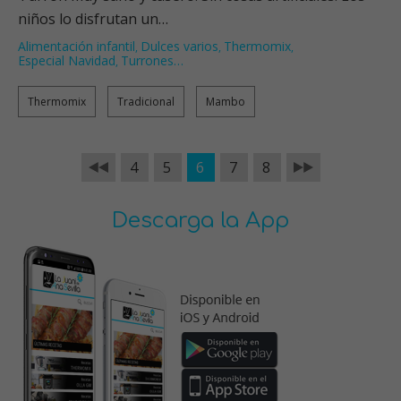
niños lo disfrutan un…
Alimentación infantil
Dulces varios
Thermomix
,
,
,
Especial Navidad
Turrones
…
,
Thermomix
Tradicional
Mambo
4
5
6
7
8
Descarga la App