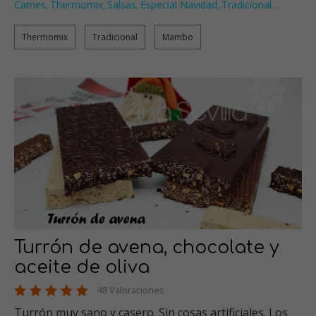
Carnes
Thermomix
Salsas
Especial Navidad
Tradicional
…
,
,
,
,
Thermomix
Tradicional
Mambo
Turrón de avena, chocolate y
aceite de oliva
48 Valoraciones
Turrón muy sano y casero. Sin cosas artificiales. Los