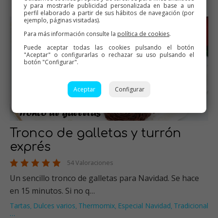
y para mostrarle publicidad personalizada en base a un
perfil elaborado a partir de sus hábitos de navegación (por
ejemplo, páginas visitadas).
Para más información consulte la
política de cookies
.
Puede aceptar todas las cookies pulsando el botón
"Aceptar" o configurarlas o rechazar su uso pulsando el
botón "Configurar".
Aceptar
Configurar
Tronco de galletas y turrón
exprés
54 Valoraciones
Un sencillo tronco de galletas para Navidad. Se hace
en 15 minutos. Si no q…
Tartas
Dulces varios
Thermomix
Especial Navidad
Tradicional
,
,
,
,
…