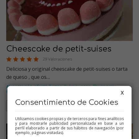
Cheescake de petit-suises
29 Valoraciones
Deliciosa y original cheescake de petit-suises o tarta
de queso , que os…
Alimentación infantil
Tartas
Dulces varios
Thermomix
,
,
,
,
Recetas para cumpleaños
…
X
Consentimiento de Cookies
Thermomix
Tradicional
Utilizamos cookies propias y de terceros para fines analíticos
y para mostrarle publicidad personalizada en base a un
perfil elaborado a partir de sus hábitos de navegación (por
ejemplo, páginas visitadas).