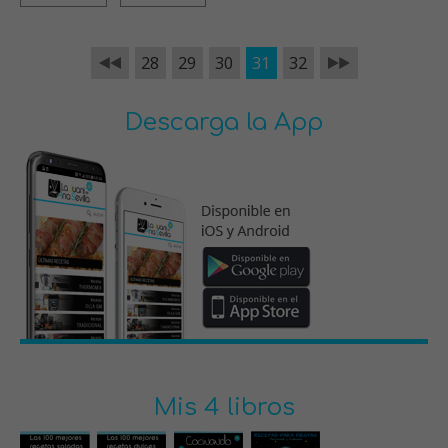
28
29
30
31
32
Descarga la App
Mis 4 libros