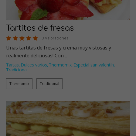
Tartitas de fresas
3 Valoraciones
Unas tartitas de fresas y crema muy vistosas y
realmente deliciosas! Con…
Tartas
Dulces varios
Thermomix
Especial san valentín
,
,
,
,
Tradicional
Thermomix
Tradicional