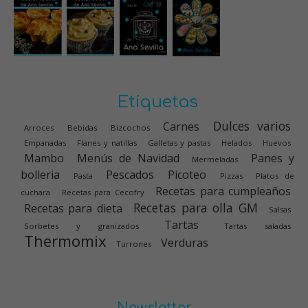
Etiquetas
Dulces varios
Carnes
Arroces
Bebidas
Bizcochos
Empanadas
Flanes y natillas
Galletas y pastas
Helados
Huevos
Mambo
Menús de Navidad
Panes y
Mermeladas
bolleria
Pescados
Picoteo
Pasta
Pizzas
Platos de
Recetas para cumpleaños
cuchara
Recetas para Cecofry
Recetas para olla GM
Recetas para dieta
Salsas
Tartas
Sorbetes y granizados
Tartas saladas
Thermomix
Verduras
Turrones
Newsletter