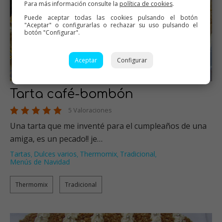
Para más información consulte la
política de cookies
.
Puede aceptar todas las cookies pulsando el botón
"Aceptar" o configurarlas o rechazar su uso pulsando el
botón "Configurar".
Aceptar
Configurar
Tarta café-bombón
5 Valoraciones
Una tarta que me inventé para el cumpleaños de una
amiga, es un pecado!! je…
Tartas
Dulces varios
Thermomix
Tradicional
,
,
,
,
Menús de Navidad
Thermomix
Tradicional