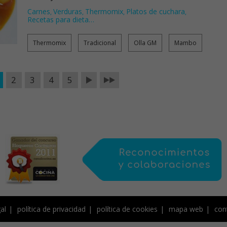
Carnes
Verduras
Thermomix
Platos de cuchara
,
,
,
,
Recetas para dieta
…
Thermomix
Tradicional
Olla GM
Mambo
2
3
4
5
al
política de privacidad
política de cookies
mapa web
con