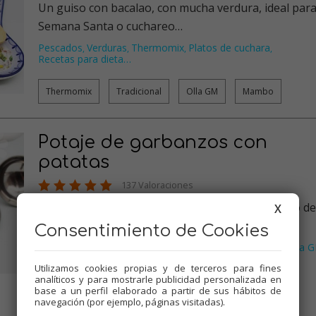
Un guiso con bacalao, con mucha verdura, ideal par
Semana Santa o cuchareo…
Pescados
Verduras
Thermomix
Platos de cuchara
,
,
,
,
Recetas para dieta
…
Thermomix
Tradicional
Olla GM
Mambo
Potaje de garbanzos con
patatas
137 Valoraciones
Potaje de garbanzos con patatas. Un clásico plato de
X
cuchareo estupendo y e…
Consentimiento de Cookies
Verduras
Thermomix
Platos de cuchara
Recetas para olla 
,
,
,
Tradicional
…
Utilizamos cookies propias y de terceros para fines
analíticos y para mostrarle publicidad personalizada en
base a un perfil elaborado a partir de sus hábitos de
Thermomix
Tradicional
Olla GM
Mambo
navegación (por ejemplo, páginas visitadas).