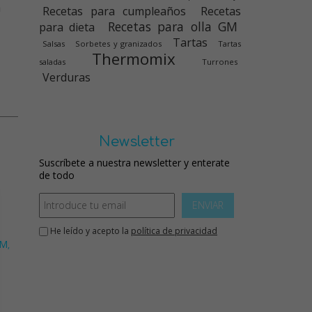
a
Recetas para cumpleaños
Recetas
Recetas para olla GM
para dieta
Tartas
Salsas
Sorbetes y granizados
Tartas
Thermomix
saladas
Turrones
Verduras
Newsletter
Suscríbete a nuestra newsletter y enterate
de todo
ENVIAR
He leído y acepto la
política de privacidad
GM
,