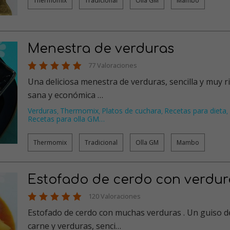
Thermomix
Tradicional
Olla GM
Mambo
Menestra de verduras
77 Valoraciones
Una deliciosa menestra de verduras, sencilla y muy ri
sana y económica …
Verduras
Thermomix
Platos de cuchara
Recetas para dieta
,
,
,
,
Recetas para olla GM
…
Thermomix
Tradicional
Olla GM
Mambo
Estofado de cerdo con verdur
120 Valoraciones
Estofado de cerdo con muchas verduras . Un guiso d
carne y verduras, senci…