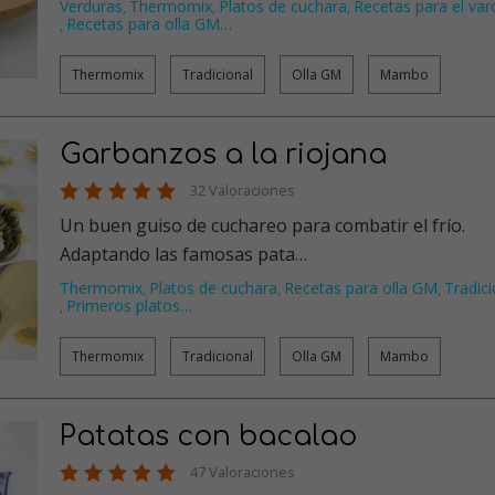
Verduras
Thermomix
Platos de cuchara
Recetas para el va
,
,
,
Recetas para olla GM
…
,
Thermomix
Tradicional
Olla GM
Mambo
Garbanzos a la riojana
32 Valoraciones
Un buen guiso de cuchareo para combatir el frío.
Adaptando las famosas pata…
Thermomix
Platos de cuchara
Recetas para olla GM
Tradici
,
,
,
Primeros platos
…
,
Thermomix
Tradicional
Olla GM
Mambo
Patatas con bacalao
47 Valoraciones