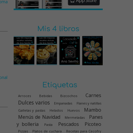
roma
Mis 4 libros
onal
Etiquetas
Carnes
Arroces
Bebidas
Bizcochos
Dulces varios
Empanadas
Flanes y natillas
Mambo
Galletas y pastas
Helados
Huevos
Menús de Navidad
Panes
Mermeladas
y bolleria
Pescados
Picoteo
Pasta
Pizzas
Platos de cuchara
Recetas para Cecofry