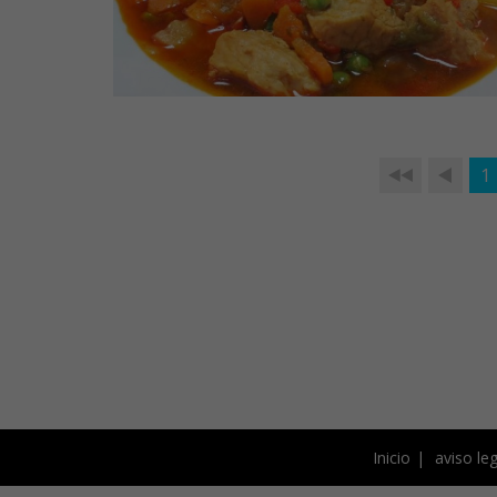
1
Inicio
aviso leg