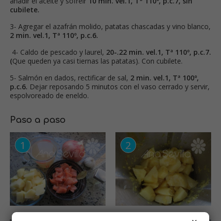
añadir el aceite y sofreír
10 min. vel.1, Tª 110º, p.c.7, sin
cubilete.
3- Agregar el azafrán molido, patatas chascadas y vino blanco,
2 min. vel.1, Tª 110º, p.c.6.
4- Caldo de pescado y laurel,
20-.22 min. vel.1, Tª 110º, p.c.7.
(
Que queden ya casi tiernas las patatas). Con cubilete.
5- Salmón en dados, rectificar de sal,
2 min. vel.1, Tª 100º,
p.c.6.
Dejar reposando 5 minutos con el vaso cerrado y servir,
espolvoreado de eneldo.
Paso a paso