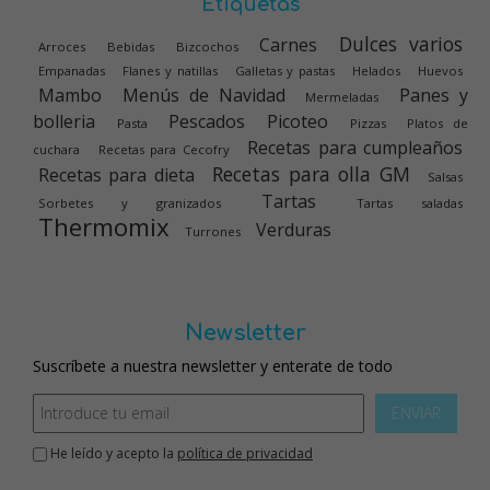
Etiquetas
Dulces varios
Carnes
Arroces
Bebidas
Bizcochos
Empanadas
Flanes y natillas
Galletas y pastas
Helados
Huevos
Mambo
Menús de Navidad
Panes y
Mermeladas
bolleria
Pescados
Picoteo
Pasta
Pizzas
Platos de
Recetas para cumpleaños
cuchara
Recetas para Cecofry
Recetas para olla GM
Recetas para dieta
Salsas
Tartas
Sorbetes y granizados
Tartas saladas
Thermomix
Verduras
Turrones
Newsletter
Suscríbete a nuestra newsletter y enterate de todo
ENVIAR
He leído y acepto la
política de privacidad