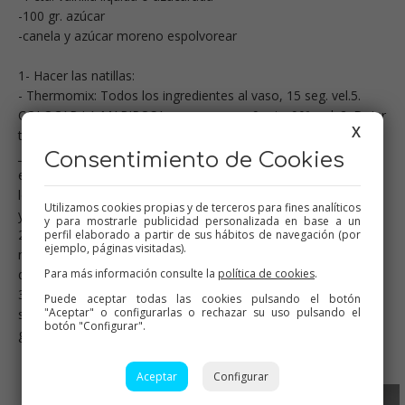
-100 gr. azúcar
-canela y azúcar moreno espolvorear
1- Hacer las natillas:
- Thermomix: Todos los ingredientes al vaso, 15 seg. vel.5.
COLOCAR LA MARIPOSA, y programar 9 min. 90º, vel. 2. Dejar
X
templar.
_Tradicional: En un cazo amplio, todos los ingredientes, y con
Consentimiento de Cookies
el turmix, triturar hasta que no queden grumos. Poner a fuego
lento, y hasta que se hagan las natillas, sin que llegue a hervir
Utilizamos cookies propias y de terceros para fines analíticos
y removiendo continuamente.
y para mostrarle publicidad personalizada en base a un
2- Almibarar una parte del bizcocho, cubrir con la mitad de las
perfil elaborado a partir de sus hábitos de navegación (por
ejemplo, páginas visitadas).
natillas, tapar con el otro disco, almibarar y cubrir con el resto
Para más información consulte la
política de cookies
.
de natillas. Llevar a la nevera un par de horas mínimo.
3- Espolvorear azúcar moreno y canela y quemar con un
Puede aceptar todas las cookies pulsando el botón
"Aceptar" o configurarlas o rechazar su uso pulsando el
soplete, si no tenéis, espolvorear canela y listo y adornar a
botón "Configurar".
gustos.
Aceptar
Configurar