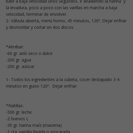
batir a baja velocidad unos segundos. Ir añadiendo la harina y
la levadura, poco a poco con las varillas en marcha a baja
velocidad, terminar de envolver.
2- Válvula abierta, menú horno, 45 minutos, 120º. Dejar enfriar
y desmoldar y cortar en dos discos.
*Almíbar:
-60 gr. anís seco o dulce
-200 gr. agua
-200 gr. azúcar
1- Todos los ingredientes a la cubeta, cocer destapado 3-4
minutos en guiso 120º. Dejar enfriar.
*Natillas:
-500 gr. leche
-2 huevos L
-30 gr. harina maíz (maizena)
-1 cta. vainilla líquida o azucarada