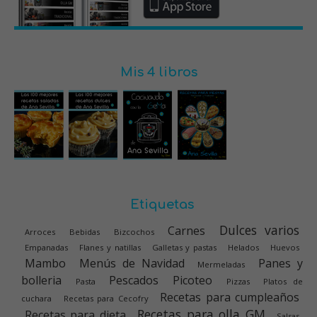
Mis 4 libros
Etiquetas
Dulces varios
Carnes
Arroces
Bebidas
Bizcochos
Empanadas
Flanes y natillas
Galletas y pastas
Helados
Huevos
Mambo
Menús de Navidad
Panes y
Mermeladas
bolleria
Pescados
Picoteo
Pasta
Pizzas
Platos de
Recetas para cumpleaños
cuchara
Recetas para Cecofry
Recetas para olla GM
Recetas para dieta
Salsas