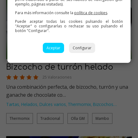
ejemplo, páginas visitadas).
Para más información consulte la
política de cookies
.
Puede aceptar todas las cookies pulsando el botón
"Aceptar" o configurarlas o rechazar su uso pulsando el
botón "Configurar".
Aceptar
Configurar
Bizcocho de turrón helado
25 Valoraciones
Una combinación perfecta, de bizcocho, turrón y una
ganache de chocolate co…
Tartas
Helados
Dulces varios
Thermomix
Bizcochos
…
,
,
,
,
Thermomix
Tradicional
Olla GM
Mambo