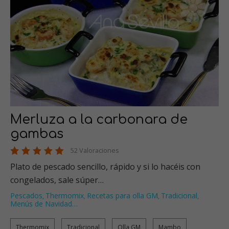
Merluza a la carbonara de
gambas
52 Valoraciones
Plato de pescado sencillo, rápido y si lo hacéis con
congelados, sale súper…
Pescados
Thermomix
Recetas para olla GM
Tradicional
,
,
,
,
Menús de Navidad
…
Thermomix
Tradicional
Olla GM
Mambo