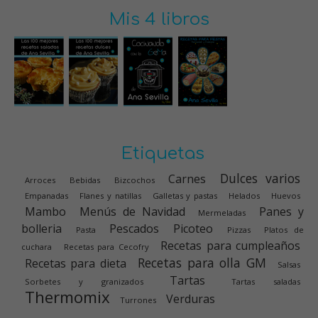
Mis 4 libros
Etiquetas
Dulces varios
Carnes
Arroces
Bebidas
Bizcochos
Empanadas
Flanes y natillas
Galletas y pastas
Helados
Huevos
Mambo
Menús de Navidad
Panes y
Mermeladas
bolleria
Pescados
Picoteo
Pasta
Pizzas
Platos de
Recetas para cumpleaños
cuchara
Recetas para Cecofry
Recetas para olla GM
Recetas para dieta
Salsas
Tartas
Sorbetes y granizados
Tartas saladas
Thermomix
Verduras
Turrones