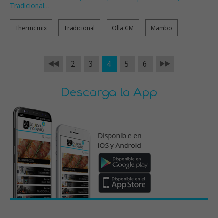
Tradicional
…
Thermomix
Tradicional
Olla GM
Mambo
2
3
4
5
6
Descarga la App