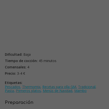
Dificultad:
Baja
Tiempo de cocción:
45 minutos
Comensales:
4
Precio:
3-4 €
Etiquetas:
Pescados
,
Thermomix
,
Recetas para olla GM
,
Tradicional
,
Pasta
,
Primeros platos
,
Menús de Navidad
,
Mambo
Preparación