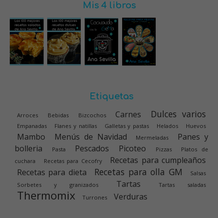
Mis 4 libros
Etiquetas
Dulces varios
Carnes
Arroces
Bebidas
Bizcochos
Empanadas
Flanes y natillas
Galletas y pastas
Helados
Huevos
Mambo
Menús de Navidad
Panes y
Mermeladas
bolleria
Pescados
Picoteo
Pasta
Pizzas
Platos de
Recetas para cumpleaños
cuchara
Recetas para Cecofry
Recetas para olla GM
Recetas para dieta
Salsas
Tartas
Sorbetes y granizados
Tartas saladas
Thermomix
Verduras
Turrones