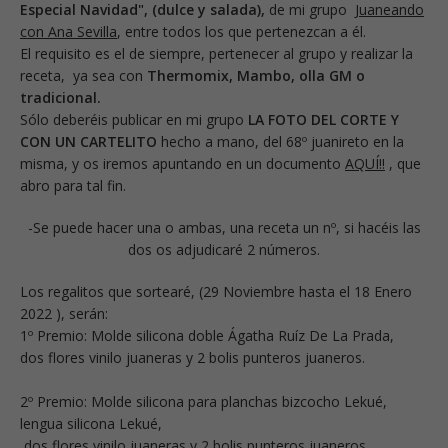
Especial Navidad", (dulce y salada),
de mi grupo
Juaneando
con Ana Sevilla
, entre todos los que pertenezcan a él.
El requisito es el de siempre, pertenecer al grupo y realizar la
receta, ya sea con
Thermomix, Mambo, olla GM o
tradicional.
Sólo deberéis publicar en mi grupo
LA FOTO DEL CORTE Y
CON UN CARTELITO
hecho a mano, del 68º juanireto en la
misma, y os iremos apuntando en un
documento
AQUÍ!!
, que
abro para tal fin.
-Se puede hacer una o ambas, una receta un nº, si hacéis las
dos os adjudicaré 2 números.
Los regalitos que sortearé, (29 Noviembre hasta el 18 Enero
2022 ), serán:
1º Premio: Molde silicona doble Ágatha Ruíz De La Prada,
dos flores vinilo juaneras y 2 bolis punteros juaneros.
2º Premio: Molde silicona para planchas bizcocho Lekué,
lengua silicona Lekué,
dos flores vinilo juaneras y 2 bolis punteros juaneros.