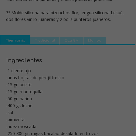
3º Molde silicona para bizcochos flor, lengua silicona Lekué,
dos flores vinilo juaneras y 2 bolis punteros juaneros.
Thermomix
Tradicional
Olla GM
Mambo
Ingredientes
-1 diente ajo
-unas hojitas de perejil fresco
-15 gr. aceite
-15 gr. mantequilla
-50 gr. harina
-400 gr. leche
-sal
-pimienta
-nuez moscada
-250-300 gr. migas bacalao desalado en trozos