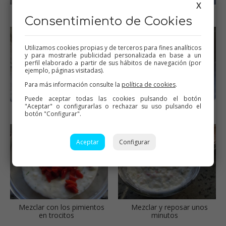
X
Añadir la harina y sofreír
Sofrito
Consentimiento de Cookies
Utilizamos cookies propias y de terceros para fines analíticos
y para mostrarle publicidad personalizada en base a un
perfil elaborado a partir de sus hábitos de navegación (por
ejemplo, páginas visitadas).
Para más información consulte la
política de cookies
.
Puede aceptar todas las cookies pulsando el botón
"Aceptar" o configurarlas o rechazar su uso pulsando el
Añadir el bacalao
Brandada de bacalao
botón "Configurar".
Aceptar
Configurar
Mezclar con los pimientos
Mezclar y reposar unos
en trocitos
minutos