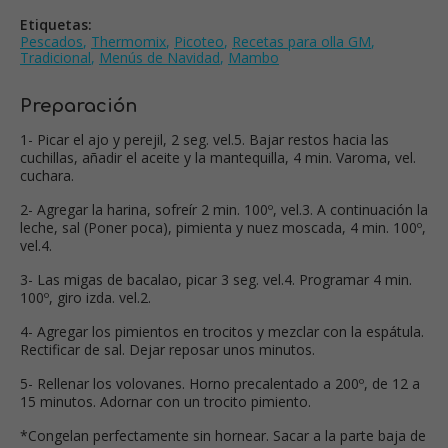
Etiquetas:
Pescados
,
Thermomix
,
Picoteo
,
Recetas para olla GM
,
Tradicional
,
Menús de Navidad
,
Mambo
Preparación
1- Picar el ajo y perejil, 2 seg. vel.5. Bajar restos hacia las
cuchillas, añadir el aceite y la mantequilla, 4 min. Varoma, vel.
cuchara.
2- Agregar la harina, sofreír 2 min. 100º, vel.3. A continuación la
leche, sal (Poner poca), pimienta y nuez moscada, 4 min. 100º,
vel.4.
3- Las migas de bacalao, picar 3 seg. vel.4. Programar 4 min.
100º, giro izda. vel.2.
4- Agregar los pimientos en trocitos y mezclar con la espátula.
Rectificar de sal. Dejar reposar unos minutos.
5- Rellenar los volovanes. Horno precalentado a 200º, de 12 a
15 minutos. Adornar con un trocito pimiento.
*Congelan perfectamente sin hornear. Sacar a la parte baja de